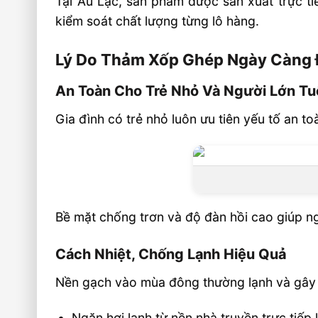
Tại Âu Lạc, sản phẩm được sản xuất trực t
kiểm soát chất lượng từng lô hàng.
Lý Do Thảm Xốp Ghép Ngày Càng
An Toàn Cho Trẻ Nhỏ Và Người Lớn Tu
Gia đình có trẻ nhỏ luôn ưu tiên yếu tố an 
Bề mặt chống trơn và độ đàn hồi cao giúp ng
Cách Nhiệt, Chống Lạnh Hiệu Quả
Nền gạch vào mùa đông thường lạnh và gây k
Ngăn hơi lạnh từ nền nhà truyền trực tiếp 