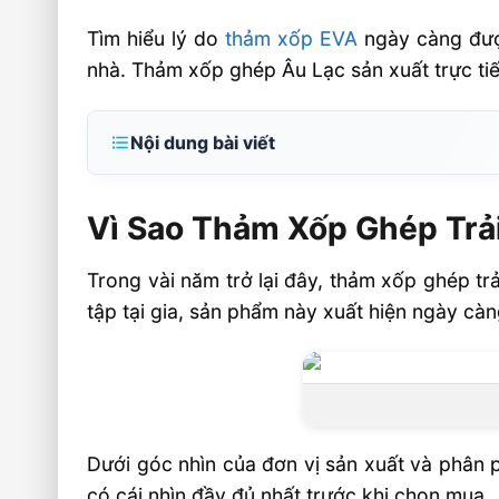
Tìm hiểu lý do
thảm xốp EVA
ngày càng được
nhà. Thảm xốp ghép Âu Lạc sản xuất trực tiếp
Nội dung bài viết
Vì Sao Thảm Xốp Ghép Trải Sàn Ngày
Nhiều Gia Đình Lựa Chọn?
Vì Sao Thảm Xốp Ghép Trả
Thảm Xốp Ghép EVA Là Gì?
Trong vài năm trở lại đây, thảm xốp ghép t
Cấu tạo và chất liệu
tập tại gia, sản phẩm này xuất hiện ngày càn
Kích thước phổ biến
Lý Do Thảm Xốp Ghép Ngày Càng Được 
An Toàn Cho Trẻ Nhỏ Và Người Lớn Tuổi
Cách Nhiệt, Chống Lạnh Hiệu Quả
Dưới góc nhìn của đơn vị sản xuất và phân p
Lắp Ghép Linh Hoạt, Dễ Tháo Rời
có cái nhìn đầy đủ nhất trước khi chọn mua.