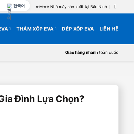
한국어
⭐️⭐️⭐️⭐️⭐️ Nhà máy sản xuất tại Bắc Ninh
EVA
THẢM XỐP EVA
DÉP XỐP EVA
LIÊN HỆ
Giao hàng nhanh
toàn quốc
Gia Đình Lựa Chọn?