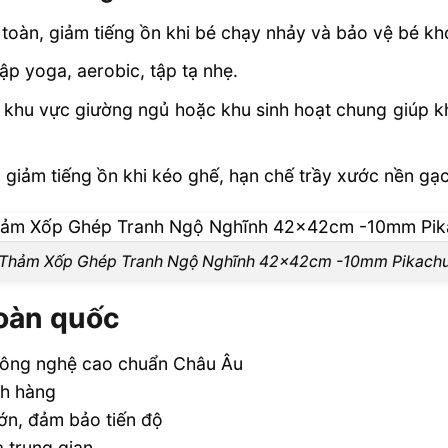
 toàn, giảm tiếng ồn khi bé chạy nhảy và bảo vệ bé kh
ập yoga, aerobic, tập tạ nhẹ.
 khu vực giường ngủ hoặc khu sinh hoạt chung giúp kh
iảm tiếng ồn khi kéo ghế, hạn chế trầy xước nền gạch
Thảm Xốp Ghép Tranh Ngộ Nghĩnh 42x42cm -10mm Pikach
toàn quốc
công nghệ cao chuẩn Châu Âu
ch hàng
lớn, đảm bảo tiến độ
 trung gian