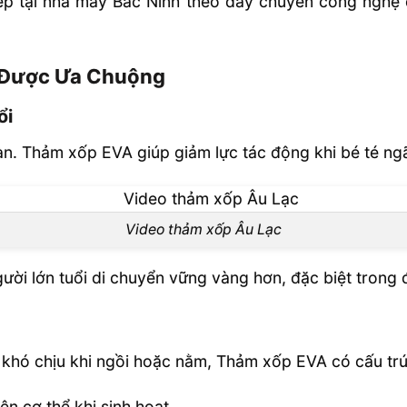
iếp tại nhà máy Bắc Ninh theo dây chuyền công ngh
 Được Ưa Chuộng
ổi
toàn. Thảm xốp EVA giúp giảm lực tác động khi bé té ng
Video thảm xốp Âu Lạc
ười lớn tuổi di chuyển vững vàng hơn, đặc biệt trong 
hó chịu khi ngồi hoặc nằm, Thảm xốp EVA có cấu trúc
lên cơ thể khi sinh hoạt