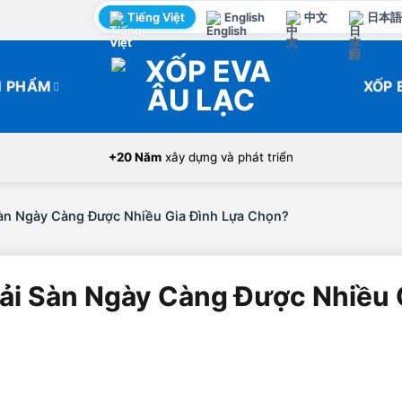
Tiếng Việt
English
中文
日本語
N PHẨM
XỐP 
+20 Năm
xây dựng và phát triển
àn Ngày Càng Được Nhiều Gia Đình Lựa Chọn?
ải Sàn Ngày Càng Được Nhiều 