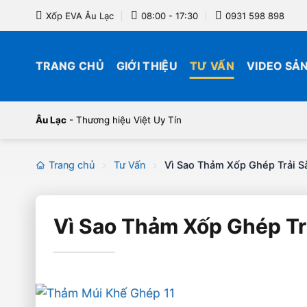
Bỏ
Xốp EVA Âu Lạc
08:00 - 17:30
0931 598 898
qua
nội
dung
TRANG CHỦ
GIỚI THIỆU
TƯ VẤN
VIDEO SẢ
Âu Lạc
- Thương hiệu Việt Uy Tín
Trang chủ
Tư Vấn
Vì Sao Thảm Xốp Ghép Trải S
Vì Sao Thảm Xốp Ghép Tr