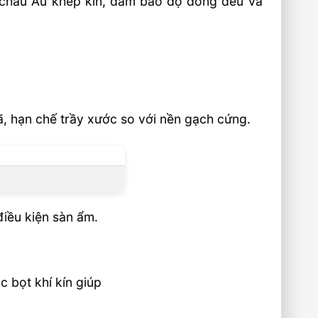
ệ châu Âu khép kín, đảm bảo độ đồng đều và
ã, hạn chế trầy xước so với nền gạch cứng.
điều kiện sàn ẩm.
 bọt khí kín giúp