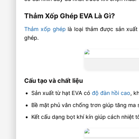
Dễ Vệ Sinh, Không Thấm Nước
Chi Phí Hợp Lý So Với Giá Trị Mang Lại
Thảm Xốp Ghép EVA Là Gì?
Ứng Dụng Thực Tế Của Thảm Xốp EVA
Thảm xốp ghép
là loại thảm được sản xuất
Đình
ghép.
🏭 Sản xuất và phân phối toàn quốc
📦 Chính sách dành cho đối tác & đại lý
🎯 Liên hệ mua hàng
Cấu tạo và chất liệu
Sản xuất từ hạt EVA có
độ đàn hồi cao
, k
Bề mặt phủ vân chống trơn giúp tăng ma s
Kết cấu dạng bọt khí kín giúp cách nhiệt t