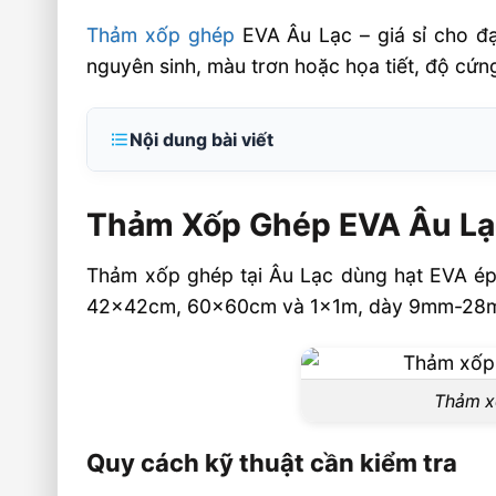
Thảm xốp ghép
EVA Âu Lạc – giá sỉ cho đ
nguyên sinh, màu trơn hoặc họa tiết, độ cứn
Nội dung bài viết
Thảm Xốp Ghép EVA Âu Lạc – Giá Sỉ Phù H
Thảm Xốp Ghép EVA Âu Lạc 
Quy cách kỹ thuật cần kiểm tra
Ứng dụng sỉ cho đại lý và dự án
Thảm xốp ghép tại Âu Lạc dùng hạt EVA ép 
Tiêu Chí Chọn Nguồn Sỉ Thảm Xốp Ghép E
42x42cm, 60x60cm và 1x1m, dày 9mm-28mm,
Yếu tố ảnh hưởng đến hiệu quả kinh doa
Câu hỏi thường gặp về thảm xốp ghép EVA
Thảm xố
đại lý toàn quốc FAQ
Thảm xốp ghép EVA giá sỉ thường có kíc
Quy cách kỹ thuật cần kiểm tra
Độ cứng Shore nào phù hợp cho thảm g