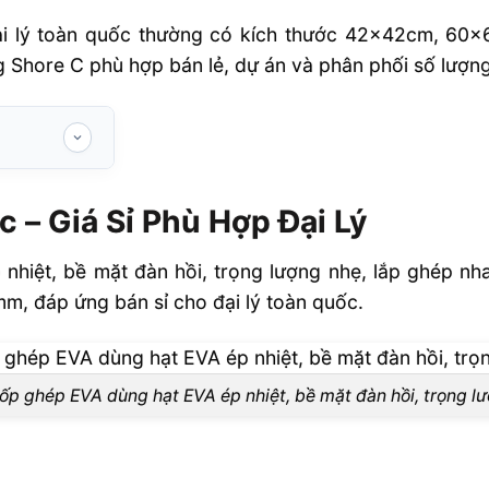
ại lý toàn quốc thường có kích thước 42x42cm, 60
g Shore C phù hợp bán lẻ, dự án và phân phối số lượng
ợp Đại Lý
– Giá Sỉ Phù Hợp Đại Lý
nhiệt, bề mặt đàn hồi, trọng lượng nhẹ, lắp ghép n
VA
 đáp ứng bán sỉ cho đại lý toàn quốc.
nh
 giá sỉ cho
p ghép EVA dùng hạt EVA ép nhiệt, bề mặt đàn hồi, trọng l
h thước nào?
hép EVA?