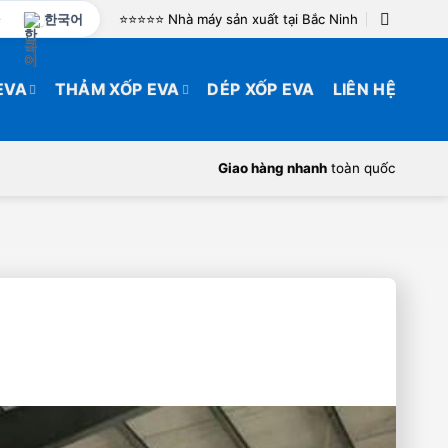
한국어
⭐️⭐️⭐️⭐️⭐️ Nhà máy sản xuất tại Bắc Ninh
EVA
THẢM XỐP EVA
DÉP XỐP EVA
LIÊN HỆ
Giao hàng nhanh
toàn quốc