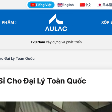
Tiếng Việt
English
中文
日本語
N PHẨM
XỐP 
+20 Năm
xây dựng và phát triển
o Đại Lý Toàn Quốc
ỉ Cho Đại Lý Toàn Quốc