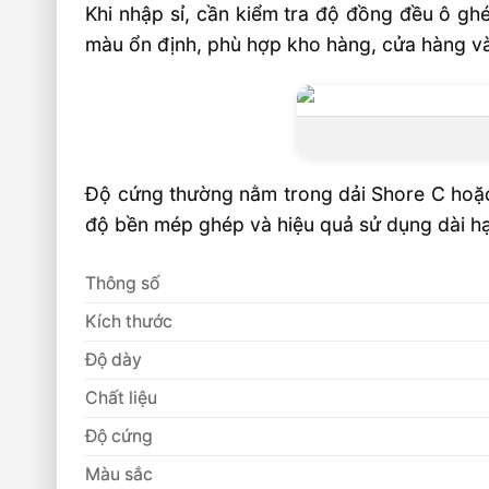
Khi nhập sỉ, cần kiểm tra độ đồng đều ô gh
Âu Lạc có nhận cung ứng số lượng lớn cho
màu ổn định, phù hợp kho hàng, cửa hàng và
quốc không?
Video: Thảm Xốp Ghép EVA Giá Sỉ Cho 
Quốc
Sản phẩm đề xuất
Độ cứng thường nằm trong dải Shore C hoặc 
🏭 Sản xuất và phân phối toàn quốc
độ bền mép ghép và hiệu quả sử dụng dài h
🎯 Liên hệ mua hàng
Thông số
Kích thước
Độ dày
Chất liệu
Độ cứng
Màu sắc