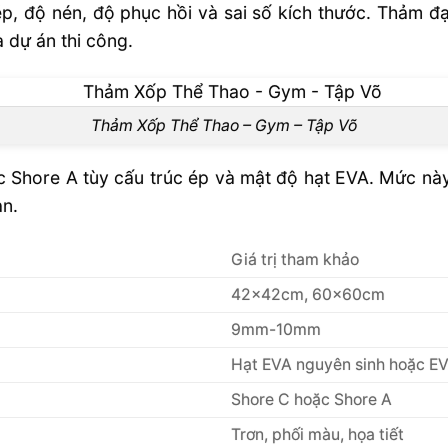
ép, độ nén, độ phục hồi và sai số kích thước. Thảm đ
 đại lý toàn
 dự án thi công.
Đại Lý Toàn
Thảm Xốp Thể Thao – Gym – Tập Võ
Shore A tùy cấu trúc ép và mật độ hạt EVA. Mức này
ạn.
Giá trị tham khảo
42x42cm, 60x60cm
9mm-10mm
Hạt EVA nguyên sinh hoặc E
Shore C hoặc Shore A
Trơn, phối màu, họa tiết