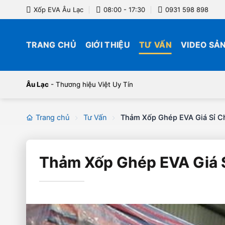
Bỏ
Xốp EVA Âu Lạc
08:00 - 17:30
0931 598 898
qua
nội
TRANG CHỦ
GIỚI THIỆU
TƯ VẤN
VIDEO SẢ
dung
Âu Lạc
- Thương hiệu Việt Uy Tín
Trang chủ
Tư Vấn
Thảm Xốp Ghép EVA Giá Sỉ Ch
Thảm Xốp Ghép EVA Giá S