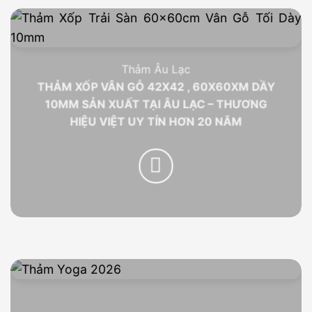
Thảm Âu Lạc
THẢM XỐP VÂN GỖ 42X42 , 60X60XM DẦY
10MM SẢN XUẤT TẠI ÂU LẠC – THƯƠNG
HIỆU VIỆT UY TÍN HƠN 20 NĂM