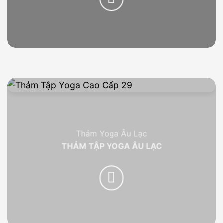
Thảm Yoga Âu Lạc
THẢM TẬP YOGA ÂU LẠC