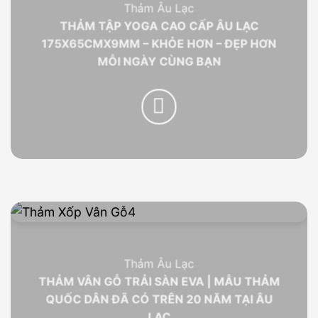
Thảm Âu Lạc
THẢM TẬP YOGA CAO CẤP ÂU LẠC
175X65CMX9MM – KHỎE HƠN – ĐẸP HƠN
MỖI NGÀY CÙNG BẠN
Thảm Âu Lạc
THẢM VÂN GỖ TRẢI SÀN EVA | MẪU THẢM
QUỐC DÂN ĐÃ CÓ TRÊN 20 NĂM TẠI ÂU
LẠC