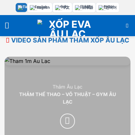
Bỏ
English
中文
日本語
한국어
qua
nội
dung
VIDEO SẢN PHẨM THẢM XỐP ÂU LẠC
Thảm Âu Lạc
THẢM THỂ THAO – VÕ THUẬT – GYM ÂU
LẠC