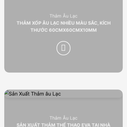
Thảm Âu Lạc
THẢM XỐP ÂU LẠC NHIỀU MÀU SẮC, KÍCH
THƯỚC 60CMX60CMX10MM
Thảm Âu Lạc
SẢN XUẤT THẢM THỂ THAO EVA TẠI NHÀ