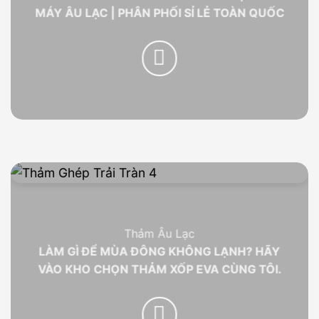
MÁY ÂU LẠC | PHÂN PHỐI SỈ LẺ TOÀN QUỐC
Thảm Âu Lạc
LÀM GÌ ĐỂ MÙA ĐÔNG KHÔNG LẠNH? HÃY
VÀO KHO CHỌN THẢM XỐP EVA CÙNG TÔI.