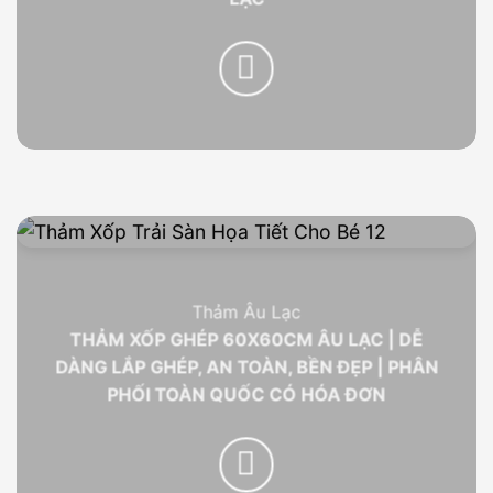
Thảm Âu Lạc
THẢM XỐP GHÉP 60X60CM ÂU LẠC | DỄ
DÀNG LẮP GHÉP, AN TOÀN, BỀN ĐẸP | PHÂN
PHỐI TOÀN QUỐC CÓ HÓA ĐƠN