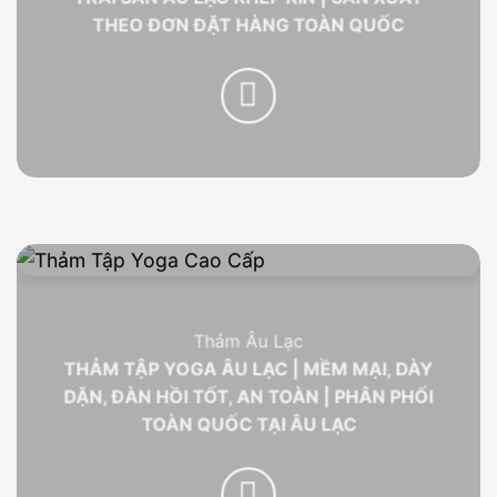
THEO ĐƠN ĐẶT HÀNG TOÀN QUỐC
Thảm Âu Lạc
THẢM TẬP YOGA ÂU LẠC | MỀM MẠI, DÀY
DẶN, ĐÀN HỒI TỐT, AN TOÀN | PHÂN PHỐI
TOÀN QUỐC TẠI ÂU LẠC