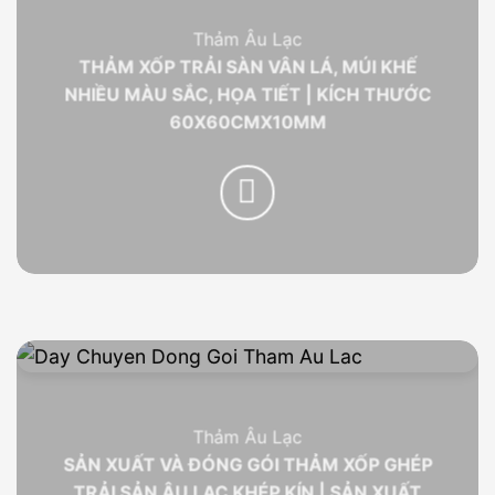
Thảm Âu Lạc
THẢM XỐP TRẢI SÀN VÂN LÁ, MÚI KHẾ
NHIỀU MÀU SẮC, HỌA TIẾT | KÍCH THƯỚC
60X60CMX10MM
Thảm Âu Lạc
SẢN XUẤT VÀ ĐÓNG GÓI THẢM XỐP GHÉP
TRẢI SẢN ÂU LẠC KHÉP KÍN | SẢN XUẤT