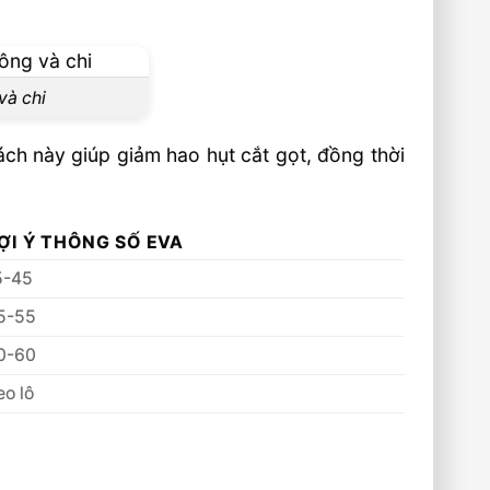
và chi
ch này giúp giảm hao hụt cắt gọt, đồng thời
ỢI Ý THÔNG SỐ EVA
5-45
5-55
0-60
eo lô