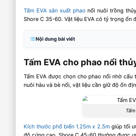
Tấm EVA sản xuất phao
nổi nuôi trồng th
Shore C 35-60. Vật liệu EVA có tỷ trọng ổn đ
Nội dung bài viết
Tấm EVA cho phao nổi thủy sản
Tấm EVA cho phao nổi thủ
Đặc tính kỹ thuật cần kiểm tra
Ứng dụng thực tế trong nuôi trồng
Tấm EVA được chọn cho phao nổi nhờ cấu t
Chọn tấm EVA đúng cho phao nổi
nuôi hàu và bè nổi, vật liệu cần giữ độ ổn đ
Tiêu chí chọn vật liệu theo nhu cầu
Câu hỏi thường gặp về tấm EVA sản xu
Tấm 
FAQ
Tấm EVA có phù hợp làm phao nổi thủy s
Kích thước phổ biến 1.25m x 2.5m
giúp tối 
độ cứng cao, Shore C 45-60 thường được ưu 
Nên chọn độ dày nào cho phao nuôi trồn