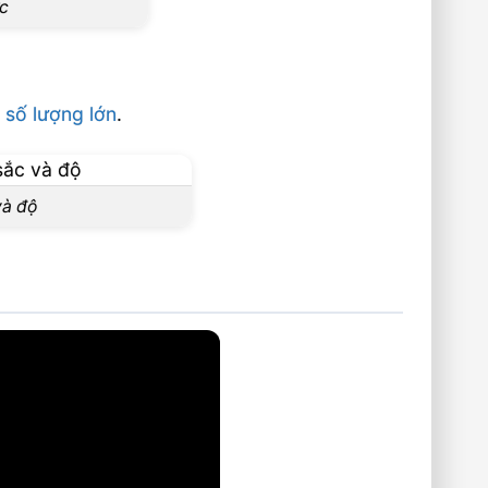
ớc
 số lượng lớn
.
và độ