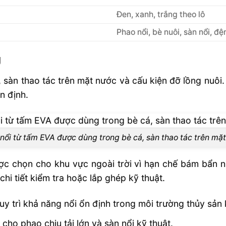
Đen, xanh, trắng theo lô
Phao nổi, bè nuôi, sàn nổi, đ
g
sàn thao tác trên mặt nước và cấu kiện đỡ lồng nuôi. 
ổn định.
nổi từ tấm EVA được dùng trong bè cá, sàn thao tác trên mặ
ợc chọn cho khu vực ngoài trời vì hạn chế bám bẩn n
i tiết kiểm tra hoặc lắp ghép kỹ thuật.
uy trì khả năng nổi ổn định trong môi trường thủy sản 
 phao chịu tải lớn và sàn nổi kỹ thuật.