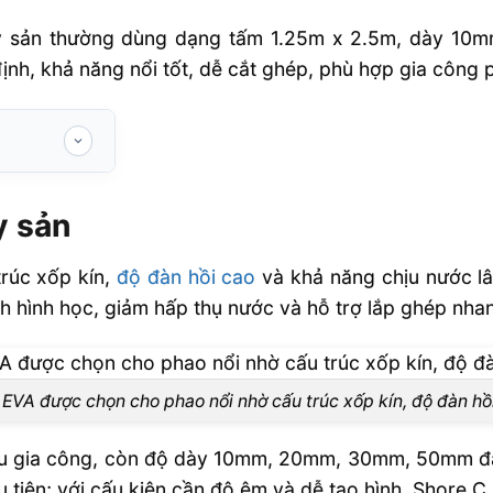
ủy sản thường dùng dạng tấm 1.25m x 2.5m, dày 1
ịnh, khả năng nổi tốt, dễ cắt ghép, phù hợp gia công p
y sản
rúc xốp kín,
độ đàn hồi cao
và khả năng chịu nước lâu
ịnh hình học, giảm hấp thụ nước và hỗ trợ lắp ghép nha
ất phao nổi
EVA được chọn cho phao nổi nhờ cấu trúc xốp kín, độ đàn hồ
ản không?
ưu gia công, còn độ dày 10mm, 20mm, 30mm, 50mm đáp
tiên; với cấu kiện cần độ êm và dễ tạo hình, Shore 
g?