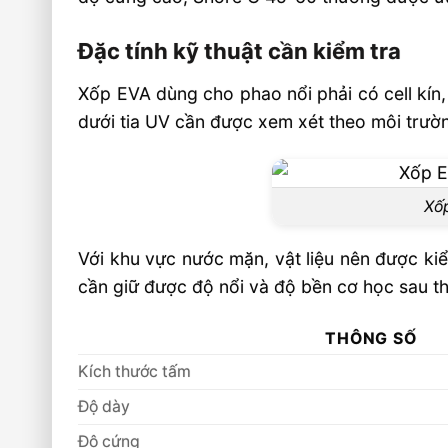
Âu Lạc có cung ứng tấm EVA theo y
Đặc tính kỹ thuật cần kiểm tra
không?
Xốp EVA dùng cho phao nổi phải có cell kín
Video: Tấm EVA Sản Xuất Phao Nổi Nuôi
dưới tia UV cần được xem xét theo môi trườn
Sản Hiệu Quả
Sản phẩm đề xuất
🏭 Sản xuất và phân phối toàn quốc
Xốp
🎯 Liên hệ mua hàng
Với khu vực nước mặn, vật liệu nên được ki
cần giữ được độ nổi và độ bền cơ học sau th
THÔNG SỐ
Kích thước tấm
Độ dày
Độ cứng