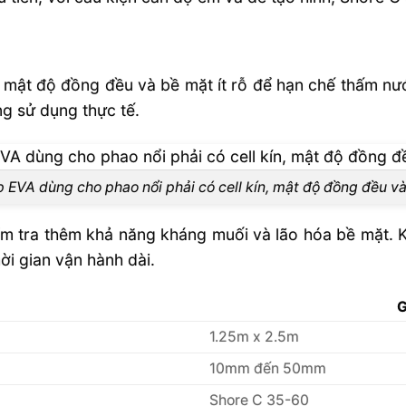
êu cầu OEM
, mật độ đồng đều và bề mặt ít rỗ để hạn chế thấm nướ
 Trồng Thủy
g sử dụng thực tế.
 EVA dùng cho phao nổi phải có cell kín, mật độ đồng đều v
ểm tra thêm khả năng kháng muối và lão hóa bề mặt. 
ời gian vận hành dài.
G
1.25m x 2.5m
10mm đến 50mm
Shore C 35-60