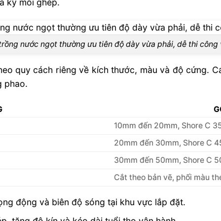
ra kỹ mối ghép.
trồng nước ngọt thường ưu tiên độ dày vừa phải, dễ thi công 
heo quy cách riêng về kích thước, màu và độ cứng. Cá
g phao.
G
G
10mm đến 20mm, Shore C 3
20mm đến 30mm, Shore C 4
30mm đến 50mm, Shore C 5
Cắt theo bản vẽ, phối màu th
trọng động và biên độ sóng tại khu vực lắp đặt.
, tăng độ kín và kéo dài tuổi thọ vận hành.