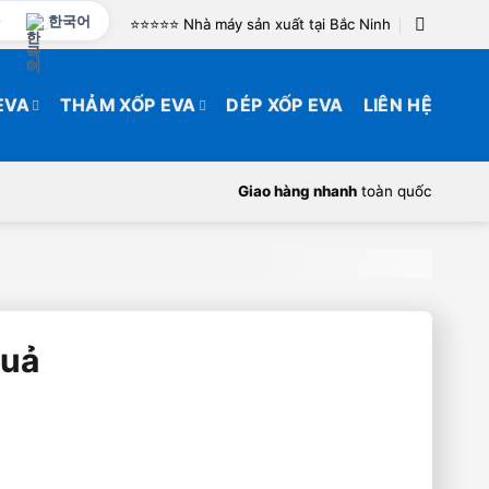
한국어
⭐️⭐️⭐️⭐️⭐️ Nhà máy sản xuất tại Bắc Ninh
EVA
THẢM XỐP EVA
DÉP XỐP EVA
LIÊN HỆ
Giao hàng nhanh
toàn quốc
Quả