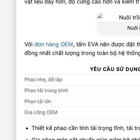
vật liệu dày hơn, độ cứng cao hơn và kiểm t
Nuôi 
Với
đơn hàng OEM
, tấm EVA nên được đặt t
đồng nhất chất lượng trong toàn bộ hệ thốn
YÊU CẦU SỬ DỤN
Phao nhẹ, dễ lắp
Phao tải trung bình
Phao tải lớn
Gia công OEM
Thiết kế phao cần tính tải trọng tĩnh, tải 
Gia công mép cắt chuẩn giúp giảm hở ghép