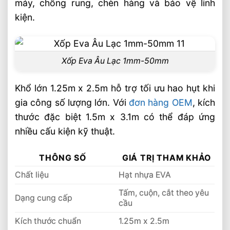
máy, chống rung, chèn hàng và bảo vệ linh
Bài Viết Liên Quan
kiện.
Xốp Tấm EVA 20mm Chống Sốc Tốt Cho
Thiết Bị Công Nghiệp Nặng
Xốp EVA Chống Va Đập Bảo Vệ Hàng Hóa
Xốp Eva Âu Lạc 1mm-50mm
Khi Vận Chuyển
Xốp EVA Cách Nhiệt Cho Nhà Xưởng Hiệu
Khổ lớn 1.25m x 2.5m hỗ trợ tối ưu hao hụt khi
Quả Bền Bỉ An Toàn
gia công số lượng lớn. Với
đơn hàng OEM
, kích
Xốp EVA Đen Cứng Độ Bền Cao Ứng
thước đặc biệt 1.5m x 3.1m có thể đáp ứng
Dụng Lót Sàn Và Cách Âm
nhiều cấu kiện kỹ thuật.
Thảm Thể Thao EVA 1mx1m Chịu Lực Cao
Từ Âu Lạc
THÔNG SỐ
GIÁ TRỊ THAM KHẢO
Sản Xuất Thảm Thể Thao EVA Theo Kích
Chất liệu
Hạt nhựa EVA
Thước 1mx1m
Tấm, cuộn, cắt theo yêu
Tấm EVA Foam 1mm – 50mm Sản Xuất
Dạng cung cấp
cầu
Theo Tiêu Chuẩn Kỹ Thuật
Kích thước chuẩn
1.25m x 2.5m
Nhà Cung Cấp Tấm EVA Foam Uy Tín Cho