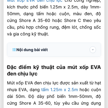
Mút xốp EVA đen chịu lực
cho công nghiệp,
kích thước phổ biến 1.25m x 2.5m, dày 1mm-
50mm, dạng tấm hoặc cuộn, màu đen, độ
cứng Shore A 35-60 hoặc Shore C theo yêu
cầu, phù hợp chống rung, đệm lót, chống sốc
và gia công kỹ thuật.
Nội dung bài viết
Đặc điểm kỹ thuật của mút xốp EVA đen
chịu lực
Đặc điểm kỹ thuật của mút xốp EVA
đen chịu lực
Thông số cần kiểm tra trước khi đặt hàng
Mút xốp EVA đen chịu lực được sản xuất từ hạt
Ý nghĩa của từng thông số trong sản xuất
nhựa EVA, dạng
tấm 1.25m x 2.5m
hoặc cuộn
Ứng dụng thực tế của mút xốp EVA đen
dài 50m. Độ dày phổ biến 1mm-50mm, độ
trong công nghiệp
cứng Shore A 35-60, tùy yêu cầu ứng dụng
Cách chọn đúng loại EVA cho từng nhu