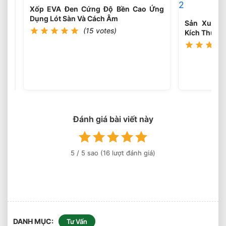
Cho
Xốp EVA Đen Cứng Độ Bền Cao Ứng
Thiết
Dụng Lót Sàn Và Cách Âm
Bị
Sản Xuất 
(15 votes)
Công
Kích Thước
Nghiệp
Xốp
Nặng
EVA
Chống
(16
votes)
Va
Đập
Bảo
Vệ
Hàng
Đánh giá bài viết này
Hóa
Khi
Vận
5
/ 5 sao (
16
lượt đánh giá)
Chuyển
DANH MỤC
Tư Vấn