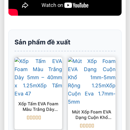
Sản phẩm đề xuất
Xốp Tấm EVA Foam
Màu Trắng Dày
Mút Xốp Foam EVA
5mm – 40mm X
Dạng Cuộn Khổ
1.25m
1mm-5mm Rộng
Được xếp
1.25m
hạng
5
5 sao