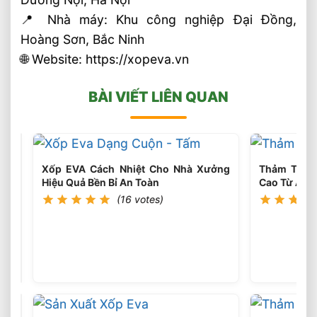
📍 Nhà máy: Khu công nghiệp Đại Đồng,
Hoàng Sơn, Bắc Ninh
🌐 Website: https://xopeva.vn
BÀI VIẾT LIÊN QUAN
Xốp EVA Cách Nhiệt Cho Nhà Xưởng
Thảm Thể 
Hiệu Quả Bền Bỉ An Toàn
Cao Từ Âu 
(16 votes)
Xốp
Tấm
EVA
(15
votes)
20mm
Chống
Sốc
Tốt