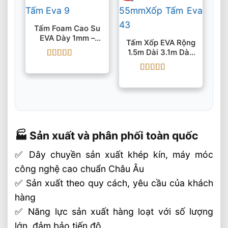
Tấm Foam Cao Su
EVA Dày 1mm –
Tấm Xốp EVA Rộng
55mmx1.25mx2.5m
1.5m Dài 3.1m Dày
1mm – 55mm
Được xếp
hạng
5
5 sao
Được xếp
hạng
5
5 sao
🏭 Sản xuất và phân phối toàn quốc
✅ Dây chuyền sản xuất khép kín, máy móc
công nghệ cao chuẩn Châu Âu
✅ Sản xuất theo quy cách, yêu cầu của khách
hàng
✅ Năng lực sản xuất hàng loạt với số lượng
lớn, đảm bảo tiến độ