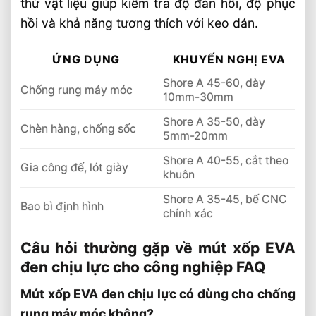
thử vật liệu giúp kiểm tra độ đàn hồi, độ phục
hồi và khả năng tương thích với keo dán.
ỨNG DỤNG
KHUYẾN NGHỊ EVA
Shore A 45-60, dày
Chống rung máy móc
10mm-30mm
Shore A 35-50, dày
Chèn hàng, chống sốc
5mm-20mm
Shore A 40-55, cắt theo
Gia công đế, lót giày
khuôn
Shore A 35-45, bế CNC
Bao bì định hình
chính xác
Câu hỏi thường gặp về mút xốp EVA
đen chịu lực cho công nghiệp FAQ
Mút xốp EVA đen chịu lực có dùng cho chống
rung máy móc không?