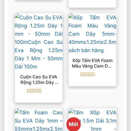
Được xếp
hạng
5
5 sao
Xốp Tấm EVA Foam
Màu Vàng Cam Dày
5mm-
Cuộn Cao Su EVA
40mmx1.25mx2.5m
Được xếp
Rộng 1.25m Dày 1
hạng
5
5 sao
Mm – 50mm Dài
100m
Được xếp
hạng
5
5 sao
Mới