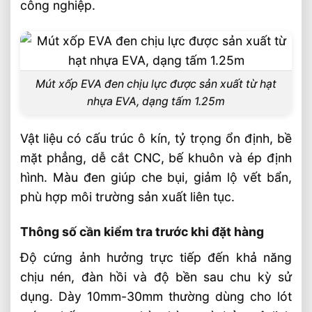
công nghiệp.
cầu
Câu hỏi thường gặp về mút xốp EVA đen
chịu lực cho công nghiệp FAQ
Mút xốp EVA đen chịu lực có dùng cho
Mút xốp EVA đen chịu lực được sản xuất từ hạt
nhựa EVA, dạng tấm 1.25m
chống rung máy móc không?
Nên chọn độ dày bao nhiêu cho bao bì
Vật liệu có cấu trúc ô kín, tỷ trọng ổn định, bề
chống sốc?
mặt phẳng, dễ cắt CNC, bế khuôn và ép định
Âu Lạc cung cấp EVA đen theo dạng
hình. Màu đen giúp che bụi, giảm lộ vết bẩn,
nào?
phù hợp môi trường sản xuất liên tục.
Video: Mút Xốp EVA Đen Chịu Lực Cho
Thông số cần kiểm tra trước khi đặt hàng
Công Nghiệp
Sản phẩm đề xuất
Độ cứng ảnh hưởng trực tiếp đến khả năng
chịu nén, đàn hồi và độ bền sau chu kỳ sử
🏭 Sản xuất và phân phối toàn quốc
dụng. Dày 10mm-30mm thường dùng cho lót
🎯 Liên hệ mua hàng