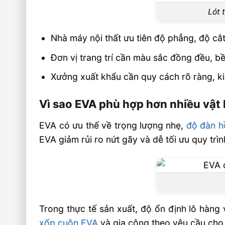
Lót 
Nhà máy nội thất ưu tiên độ phẳng, độ cắ
Đơn vị trang trí cần màu sắc đồng đều, b
Xưởng xuất khẩu cần quy cách rõ ràng, ki
Vì sao EVA phù hợp hơn nhiều vật l
EVA có ưu thế về trọng lượng nhẹ,
độ đàn h
EVA giảm rủi ro nứt gãy và dễ tối ưu quy trìn
Trong thực tế sản xuất, độ ổn định lô hàng
xốp cuộn EVA
và gia công theo yêu cầu cho 