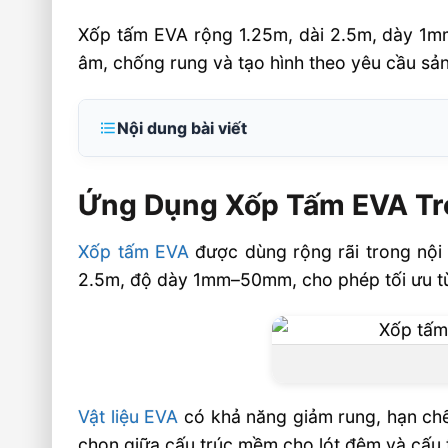
Xốp tấm EVA rộng 1.25m, dài 2.5m, dày 1mm
âm, chống rung và tạo hình theo yêu cầu sản
Nội dung bài viết
Ứng Dụng Xốp Tấm EVA Trong Nội Thất
Ứng Dụng Xốp Tấm EVA Tr
Đặc tính kỹ thuật cần ưu tiên khi chọn EV
Nhóm ứng dụng thực tế trong sản xuất và 
Xốp tấm EVA
được dùng rộng rãi trong nội 
Tiêu Chí Chọn Xốp Tấm EVA Cho Sản Xuất
2.5m, độ dày 1mm–50mm, cho phép tối ưu từn
Gợi ý chọn theo mục đích sử dụng
Vì sao EVA phù hợp hơn nhiều vật liệu
thống
Câu hỏi thường gặp về Ứng Dụng Xốp Tấ
Vật liệu EVA
có khả năng giảm rung, hạn chế 
Sản Xuất Nội Thất Và Trang Trí FAQ
chọn giữa cấu trúc mềm cho lót đệm và cấu 