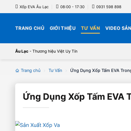
Bỏ
Xốp EVA Âu Lạc
08:00 - 17:30
0931 598 898
qua
nội
dung
TRANG CHỦ
GIỚI THIỆU
TƯ VẤN
VIDEO SẢ
Âu Lạc
- Thương hiệu Việt Uy Tín
Trang chủ
Tư Vấn
Ứng Dụng Xốp Tấm EVA Trong 
Ứng Dụng Xốp Tấm EVA Tr