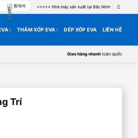
한국어
⭐️⭐️⭐️⭐️⭐️ Nhà máy sản xuất tại Bắc Ninh
EVA
THẢM XỐP EVA
DÉP XỐP EVA
LIÊN HỆ
Giao hàng nhanh
toàn quốc
g Trí