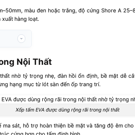
–50mm, màu đen hoặc trắng, độ cứng Shore A 25–80, 
 xuất hàng loạt.
ong Nội Thất
A
trang trí
thất nhờ tỷ trọng nhẹ, đàn hồi ổn định, bề mặt dễ c
g hạng mục từ lót sàn đến ốp trang trí.
 lót truyền
Xốp tấm EVA được dùng rộng rãi trong nội thất
m EVA Trong
ma sát, hỗ trợ hoàn thiện bề mặt và tăng độ êm cho c
trúc cứng hơn cho tấm định hình.