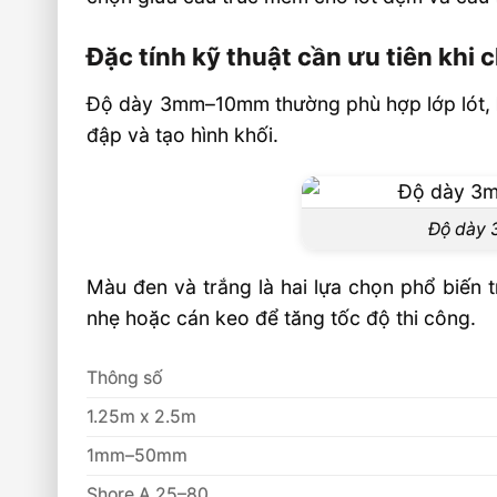
Xốp tấm EVA có phù hợp làm lớp lót nội t
Đặc tính kỹ thuật cần ưu tiên khi
Nên chọn độ dày EVA bao nhiêu cho tr
thất?
Độ dày 3mm–10mm thường phù hợp lớp lót, l
đập và tạo hình khối.
Đặt xốp EVA theo yêu cầu số lượng lớn có 
Video: Ứng Dụng Xốp Tấm EVA Trong Sả
Thất Và Trang Trí
Độ dày 3
Sản phẩm đề xuất
🏭 Sản xuất và phân phối toàn quốc
Màu đen và trắng là hai lựa chọn phổ biến t
nhẹ hoặc cán keo để tăng tốc độ thi công.
🎯 Liên hệ mua hàng
Thông số
1.25m x 2.5m
1mm–50mm
Shore A 25–80