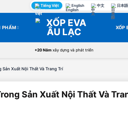
Tiếng Việt
English
中文
日本語
N PHẨM
XỐP 
+20 Năm
xây dựng và phát triển
Sản Xuất Nội Thất Và Trang Trí
ong Sản Xuất Nội Thất Và Tran