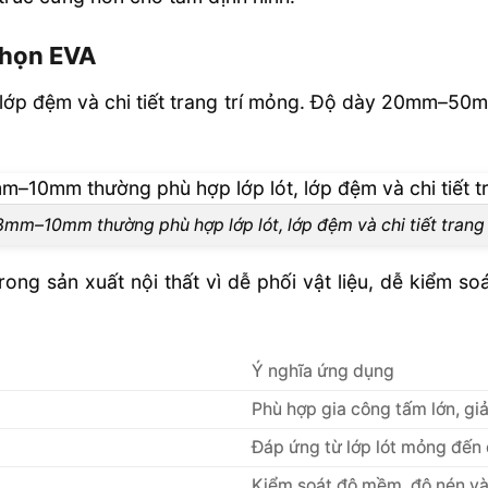
hất không?
 chọn EVA
ang trí nội
ớp đệm và chi tiết trang trí mỏng. Độ dày 20mm–50m
lợi gì?
n Xuất Nội
mm–10mm thường phù hợp lớp lót, lớp đệm và chi tiết trang
rong sản xuất nội thất vì dễ phối vật liệu, dễ kiểm s
Ý nghĩa ứng dụng
Phù hợp gia công tấm lớn, giả
Đáp ứng từ lớp lót mỏng đến 
Kiểm soát độ mềm, độ nén và