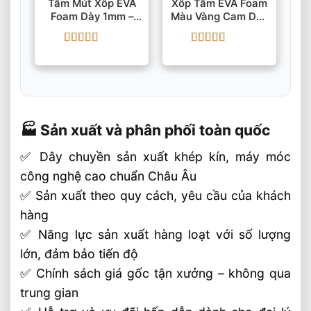
Tấm Mút Xốp EVA
Xốp Tấm EVA Foam
Foam Dày 1mm –
Màu Vàng Cam Dày
55mmx1.25mx2.5m
5mm-
40mmx1.25mx2.5m
Được xếp
Được xếp
hạng
5
5 sao
hạng
5
5 sao
🏭 Sản xuất và phân phối toàn quốc
✅ Dây chuyền sản xuất khép kín, máy móc
công nghệ cao chuẩn Châu Âu
✅ Sản xuất theo quy cách, yêu cầu của khách
hàng
✅ Năng lực sản xuất hàng loạt với số lượng
lớn, đảm bảo tiến độ
✅ Chính sách giá gốc tận xưởng – không qua
trung gian