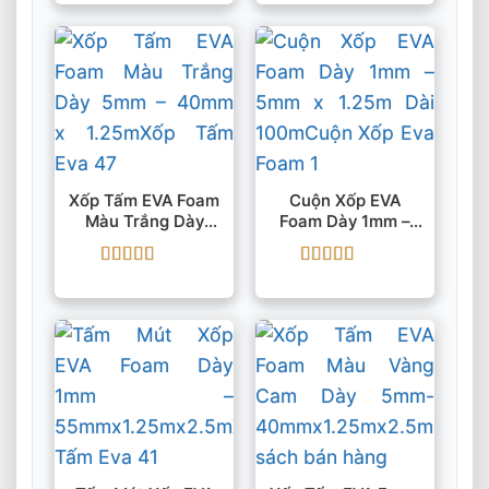
hạng
5
5 sao
hạng
5
5 sao
Xốp Tấm EVA Foam
Cuộn Xốp EVA
Màu Trắng Dày
Foam Dày 1mm –
5mm – 40mm X
5mm X 1.25m Dài
1.25m
100m
Được xếp
Được xếp
hạng
5
5 sao
hạng
5
5 sao