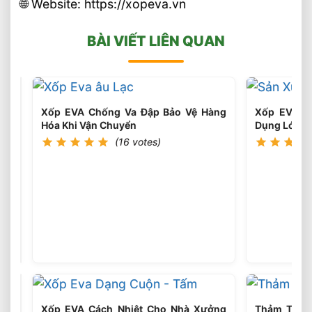
🌐 Website: https://xopeva.vn
BÀI VIẾT LIÊN QUAN
Xốp EVA Chống Va Đập Bảo Vệ Hàng
Xốp EVA Đ
Hóa Khi Vận Chuyển
Dụng Lót S
(16 votes)
Xốp
Tấm
EVA
(16
votes)
10mm
Chịu
Lực
Cao
Giá
Xốp EVA Cách Nhiệt Cho Nhà Xưởng
Thảm Thể 