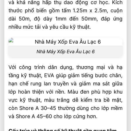
và khả năng hấp thụ dao động cơ học. Kích
Cách chọn xốp EVA lót sàn cho từng nhu
thước phổ biến gồm tấm 1.25m x 2.5m, cuộn
cầu
dài 50m, độ dày 1mm đến 50mm, đáp ứng
Tiêu chí chọn theo môi trường sử dụng
nhiều mức tải và yêu cầu kỹ thuật.
Vì sao doanh nghiệp ưu tiên EVA trong
thi công
Câu hỏi thường gặp về xốp EVA lót sàn
Nhà Máy Xốp Eva Âu Lạc 6
chống rung chống ồn FAQ
Với công trình dân dụng, thương mại và hạ
Xốp EVA lót sàn công trình nên chọn dày
tầng kỹ thuật, EVA giúp giảm tiếng bước chân,
bao nhiêu?
hạn chế rung lan truyền và giảm ma sát giữa
Shore A và Shore C khác nhau thế nào?
lớp hoàn thiện với nền. Màu đen phù hợp khu
Xốp EVA dạng cuộn hay dạng tấm phù
vực kỹ thuật, màu trắng dễ kiểm tra bề mặt,
hợp hơn?
còn Shore A 30–45 thường dùng cho lớp mềm
và Shore A 45–60 cho lớp cứng hơn.
Video: Xốp EVA Lót Sàn Chống Rung
Chống Ồn Cho Công Trình
Cấu trúc và thông số kỹ thuật cần quan tâm