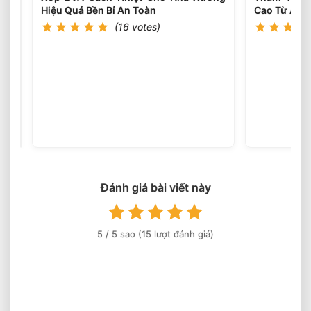
Nhà
Hiệu Quả Bền Bỉ An Toàn
Cao Từ Âu 
Sản
(16 votes)
Xuất
Âu
Xốp
Lạc
Tấm
EVA
(15
votes)
20mm
Chống
Sốc
Cho
Thiết
Bị
Công
Đánh giá bài viết này
Nghiệp
5
/ 5 sao (
15
lượt đánh giá)