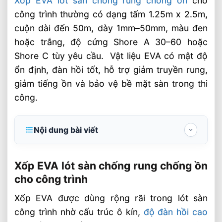
Xốp EVA lót sàn chống rung chống ồn
cho
công trình thường có dạng tấm 1.25m x 2.5m,
cuộn dài đến 50m, dày 1mm–50mm, màu đen
hoặc trắng, độ cứng Shore A 30–60 hoặc
Shore C tùy yêu cầu. Vật liệu EVA có mật độ
ổn định, đàn hồi tốt, hỗ trợ giảm truyền rung,
giảm tiếng ồn và bảo vệ bề mặt sàn trong thi
công.
Nội dung bài viết
Xốp EVA lót sàn chống rung chống ồn cho
công trình
Xốp EVA lót sàn chống rung chống ồn
cho công trình
Cấu trúc và thông số kỹ thuật cần quan
tâm
Xốp EVA được dùng rộng rãi trong lót sàn
công trình nhờ cấu trúc ô kín,
độ đàn hồi cao
Ứng dụng thực tế trong công trình