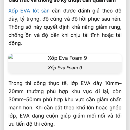
Sản phẩm đề xuất
Xốp EVA lót sàn
cần được đánh giá theo độ
🏭 Sản xuất và phân phối toàn quốc
dày, tỷ trọng, độ cứng và độ hồi phục sau nén.
🎯 Liên hệ mua hàng
Thông số này quyết định khả năng giảm rung,
chống ồn và độ bền khi chịu tải tĩnh hoặc tải
Bài Viết Liên Quan
động.
Xốp Tấm EVA 10mm Chịu Lực Cao Giá
Nhà Sản Xuất Âu Lạc
Xốp Tấm EVA 20mm Chống Sốc Cho
Thiết Bị Công Nghiệp
Xốp Eva Foam 9
Xốp EVA Chống Va Đập Bảo Vệ Hàng Hóa
Khi Vận Chuyển
Trong thi công thực tế, lớp EVA dày 10mm–
20mm thường phù hợp khu vực đi lại, còn
Xốp EVA Cách Nhiệt Cho Nhà Xưởng Hiệu
Quả Bền Bỉ An Toàn
30mm–50mm phù hợp khu vực cần giảm chấn
Xốp EVA Đen Cứng Độ Bền Cao Ứng
mạnh hơn. Khi cần cắt theo khổ lớn hoặc ghép
Dụng Lót Sàn Và Cách Âm
lớp, EVA dạng cuộn giúp giảm mối nối và tối
Thảm Thể Thao EVA 1mx1m Chịu Lực Cao
ưu tiến độ thi công.
Từ Âu Lạc