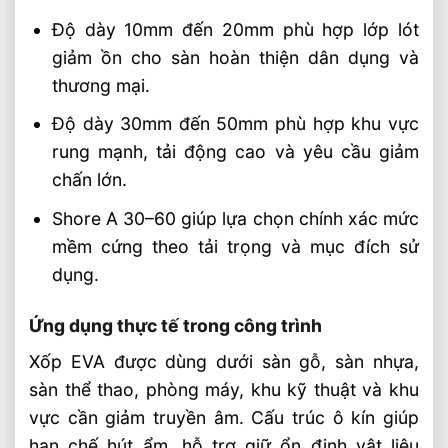
Độ dày 10mm đến 20mm phù hợp lớp lót
Sản Xuất Thảm Thể Thao EVA Theo Kích
Thước 1mx1m
giảm ồn cho sàn hoàn thiện dân dụng và
Tấm EVA Foam 1mm – 50mm Sản Xuất
thương mại.
Theo Tiêu Chuẩn Kỹ Thuật
Độ dày 30mm đến 50mm phù hợp khu vực
rung mạnh, tải động cao và yêu cầu giảm
chấn lớn.
Shore A 30–60 giúp lựa chọn chính xác mức
mềm cứng theo tải trọng và mục đích sử
dụng.
Ứng dụng thực tế trong công trình
Xốp EVA được dùng dưới sàn gỗ, sàn nhựa,
sàn thể thao, phòng máy, khu kỹ thuật và khu
vực cần giảm truyền âm. Cấu trúc ô kín giúp
hạn chế hút ẩm, hỗ trợ giữ ổn định vật liệu