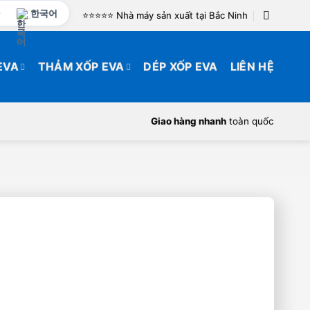
한국어
⭐️⭐️⭐️⭐️⭐️ Nhà máy sản xuất tại Bắc Ninh
EVA
THẢM XỐP EVA
DÉP XỐP EVA
LIÊN HỆ
Giao hàng nhanh
toàn quốc