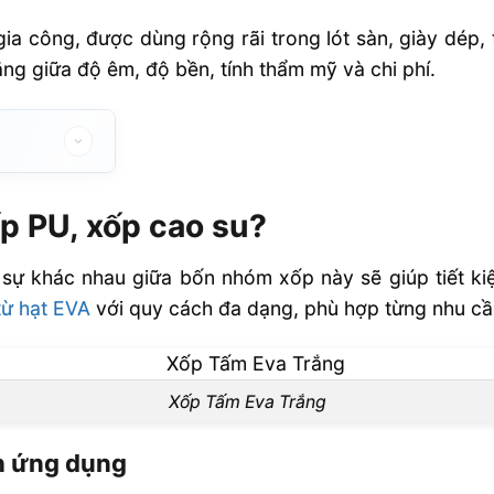
gia công, được dùng rộng rãi trong lót sàn, giày dép, 
ng giữa độ êm, độ bền, tính thẩm mỹ và chi phí.
u?
ốp PU, xốp cao su?
dụng
 sự khác nhau giữa bốn nhóm xốp này sẽ giúp tiết ki
từ hạt EVA
với quy cách đa dạng, phù hợp từng nhu cầu
o chống rung
Xốp Tấm Eva Trắng
nh ứng dụng