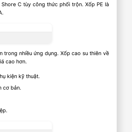
Shore C tùy công thức phối trộn. Xốp PE là
A.
n trong nhiều ứng dụng. Xốp cao su thiên về
iá cao hơn.
hụ kiện kỹ thuật.
m cơ bản.
iệp.