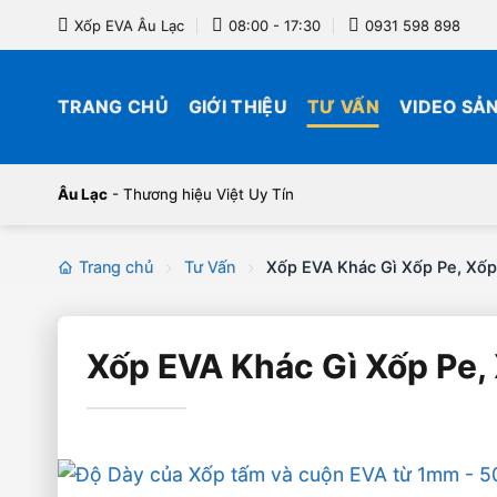
Bỏ
Xốp EVA Âu Lạc
08:00 - 17:30
0931 598 898
qua
nội
dung
TRANG CHỦ
GIỚI THIỆU
TƯ VẤN
VIDEO SẢ
Âu Lạc
- Thương hiệu Việt Uy Tín
Trang chủ
Tư Vấn
Xốp EVA Khác Gì Xốp Pe, Xốp
Xốp EVA Khác Gì Xốp Pe,