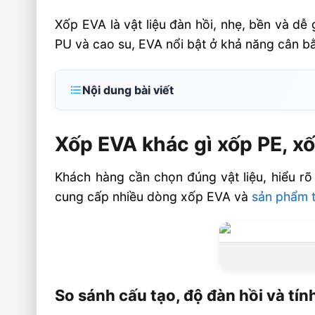
Xốp EVA là vật liệu đàn hồi, nhẹ, bền và dễ 
PU và cao su, EVA nổi bật ở khả năng cân bằ
Nội dung bài viết
Xốp EVA khác gì xốp PE, xốp PU, xốp cao s
Xốp EVA khác gì xốp PE, x
So sánh cấu tạo, độ đàn hồi và tính ứng 
Xốp EVA tại Âu Lạc
Khách hàng cần chọn đúng vật liệu, hiểu rõ
Xốp EVA có bền hơn xốp PE không?
cung cấp nhiều dòng xốp EVA và
sản phẩm 
Xốp PU có mềm hơn xốp EVA không?
Xốp cao su có phải lựa chọn tốt nhất ch
không?
🏭 Sản xuất và phân phối toàn quốc
So sánh cấu tạo, độ đàn hồi và tí
📦 Chính sách dành cho đối tác & đại lý