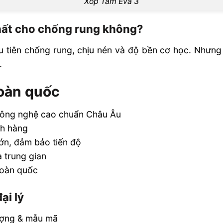
Xốp Tấm Eva 3
nhất cho chống rung không?
u tiên chống rung, chịu nén và độ bền cơ học. Nhưng n
.
toàn quốc
công nghệ cao chuẩn Châu Âu
ch hàng
lớn, đảm bảo tiến độ
 trung gian
oàn quốc
ại lý
lượng & mẫu mã