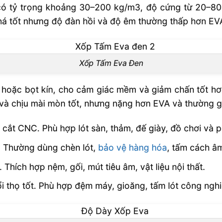
 có tỷ trọng khoảng 30–200 kg/m3, độ cứng từ 20–80 
khá tốt nhưng độ đàn hồi và độ êm thường thấp hơn EV
Xốp Tấm Eva Đen
 hoặc bọt kín, cho cảm giác mềm và giảm chấn tốt hơ
 và chịu mài mòn tốt, nhưng nặng hơn EVA và thường g
 cắt CNC. Phù hợp lót sàn, thảm, đế giày, đồ chơi và p
n. Thường dùng chèn lót,
bảo vệ hàng hóa
, tấm cách â
Thích hợp nệm, gối, mút tiêu âm, vật liệu nội thất.
ổi thọ tốt. Phù hợp đệm máy, gioăng, tấm lót công ngh