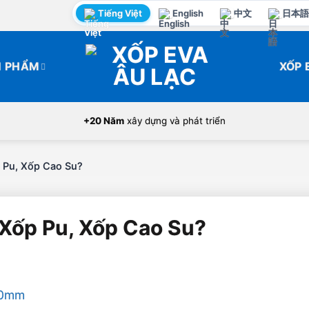
Tiếng Việt
English
中文
日本語
N PHẨM
XỐP 
+20 Năm
xây dựng và phát triển
 Pu, Xốp Cao Su?
 Xốp Pu, Xốp Cao Su?