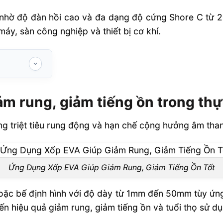
 nhờ độ đàn hồi cao và đa dạng độ cứng Shore C từ 20
, sàn công nghiệp và thiết bị cơ khí.
ếng ồn trong
m rung, giảm tiếng ồn trong thự
 pháp chống
ng triệt tiêu rung động và hạn chế cộng hưởng âm than
 giảm rung,
Ứng Dụng Xốp EVA Giúp Giảm Rung, Giảm Tiếng Ồn Tốt
oặc bế định hình với độ dày từ 1mm đến 50mm tùy ứn
m không?
ến hiệu quả giảm rung, giảm tiếng ồn và tuổi thọ sử dụ
g hiệu quả?