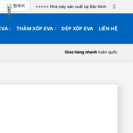
한국어
⭐️⭐️⭐️⭐️⭐️ Nhà máy sản xuất tại Bắc Ninh
EVA
THẢM XỐP EVA
DÉP XỐP EVA
LIÊN HỆ
Giao hàng nhanh
toàn quốc