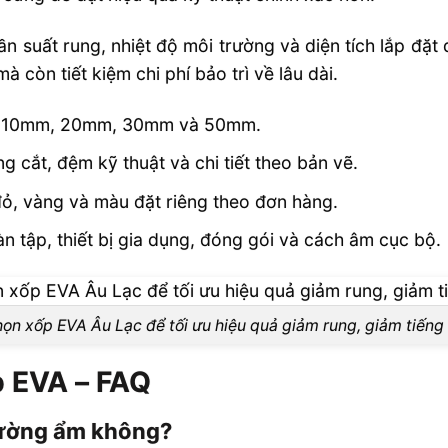
 tần suất rung, nhiệt độ môi trường và diện tích lắp đ
à còn tiết kiệm chi phí bảo trì về lâu dài.
, 10mm, 20mm, 30mm và 50mm.
cắt, đệm kỹ thuật và chi tiết theo bản vẽ.
đỏ, vàng và màu đặt riêng theo đơn hàng.
n tập, thiết bị gia dụng, đóng gói và cách âm cục bộ.
ọn xốp EVA Âu Lạc để tối ưu hiệu quả giảm rung, giảm tiếng
p EVA – FAQ
rường ẩm không?