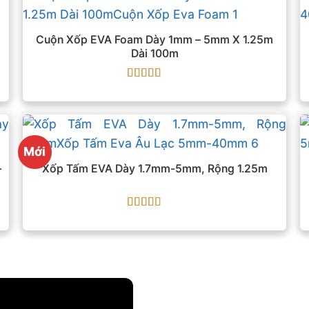
Cuộn Xốp EVA Foam Dày 1mm – 5mm X 1.25m
Dài 100m
Được xếp
hạng
5
5 sao
Mới
-
Xốp Tấm EVA Dày 1.7mm-5mm, Rộng 1.25m
Được xếp
hạng
5
5 sao