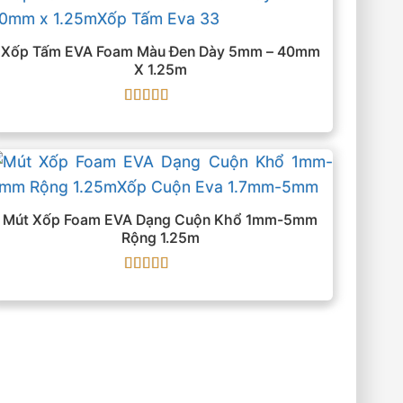
Xốp Tấm EVA Foam Màu Đen Dày 5mm – 40mm
X 1.25m
Được xếp
hạng
5
5 sao
Mút Xốp Foam EVA Dạng Cuộn Khổ 1mm-5mm
Rộng 1.25m
Được xếp
hạng
5
5 sao