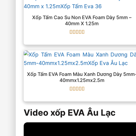
Xốp Tấm Cao Su Non EVA Foam Dày 5mm –
40mm X 1.25m
Được xếp
hạng
5
5 sao
Xốp Tấm EVA Foam Màu Xanh Dương Dày 5mm
40mmx1.25mx2.5m
Được xếp
hạng
5
5 sao
Video xốp EVA Âu Lạc