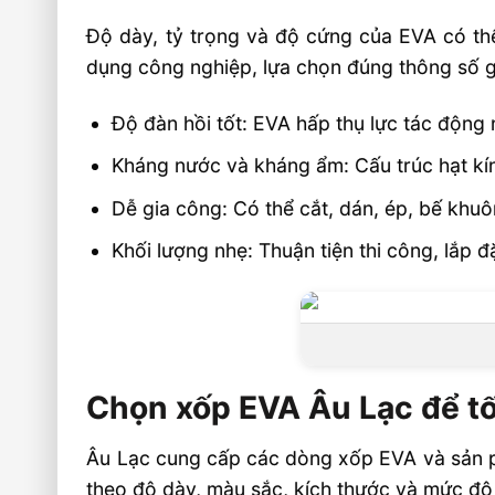
Độ dày, tỷ trọng và độ cứng của EVA có th
dụng công nghiệp, lựa chọn đúng thông số giú
Độ đàn hồi tốt: EVA hấp thụ lực tác động 
Kháng nước và kháng ẩm: Cấu trúc hạt kí
Dễ gia công: Có thể cắt, dán, ép, bế khuô
Khối lượng nhẹ: Thuận tiện thi công, lắp đặ
Chọn xốp EVA Âu Lạc để tố
Âu Lạc cung cấp các dòng xốp EVA và sản p
theo độ dày, màu sắc, kích thước và mức độ 