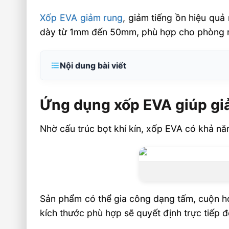
Xốp EVA giảm rung
, giảm tiếng ồn hiệu quả
dày từ 1mm đến 50mm, phù hợp cho phòng máy
Nội dung bài viết
Ứng dụng xốp EVA giúp giảm rung, giảm ti
thực tế
Ứng dụng xốp EVA giúp giả
Vì sao xốp EVA được ưu tiên trong giải
Nhờ cấu trúc bọt khí kín, xốp EVA có khả nă
rung, chống ồn?
Chọn xốp EVA Âu Lạc để tối ưu hiệu quả
giảm tiếng ồn
Câu hỏi thường gặp về Xốp EVA – FAQ
Sản phẩm có thể gia công dạng tấm, cuộn h
Xốp EVA có dùng được cho môi trường ẩ
kích thước phù hợp sẽ quyết định trực tiếp đ
Nên chọn EVA dày bao nhiêu để giảm run