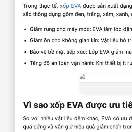
Âu Lạc có nhận gia công xốp EVA theo
Trong thực tế,
xốp EVA
được sản xuất dạng 
riêng không?
sắc thông dụng gồm đen, trắng, xám, xanh, 
Video xốp EVA Âu Lạc
Giảm rung cho máy móc: EVA làm lớp đệm 
🏭 Sản xuất và phân phối toàn quốc
Giảm ồn cho không gian kín: Vật liệu hỗ t
🎯 Liên hệ mua hàng
Bảo vệ bề mặt tiếp xúc: Lớp EVA giảm ma 
Tăng độ an toàn vận hành: Khi thiết bị ít
Vì sao xốp EVA được ưu ti
So với nhiều vật liệu đệm khác, EVA có ưu
quá cứng và vẫn giữ hiệu quả giảm chấn tron