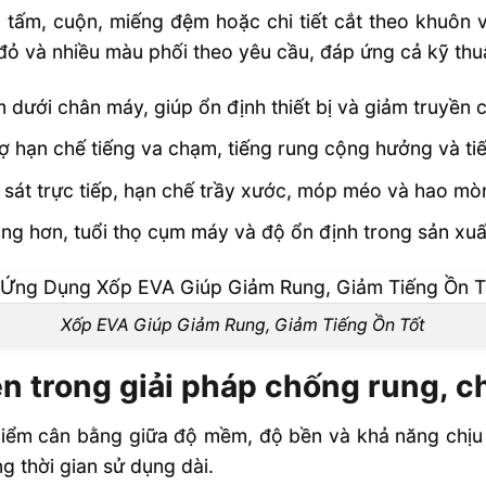
 kích thước
tấm, cuộn, miếng đệm hoặc chi tiết cắt theo khuôn
đỏ và nhiều màu phối theo yêu cầu, đáp ứng cả kỹ thu
dưới chân máy, giúp ổn định thiết bị và giảm truyền
rợ hạn chế tiếng va chạm, tiếng rung cộng hưởng và tiế
sát trực tiếp, hạn chế trầy xước, móp méo và hao mòn 
 rung hơn, tuổi thọ cụm máy và độ ổn định trong sản xuấ
Xốp EVA Giúp Giảm Rung, Giảm Tiếng Ồn Tốt
ên trong giải pháp chống rung, 
 điểm cân bằng giữa độ mềm, độ bền và khả năng chịu
g thời gian sử dụng dài.