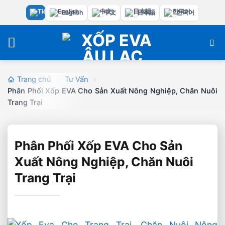
Bỏ
English
中文
日本語
한국어
qua
nội
dung
Trang chủ
Tư Vấn
Phân Phối Xốp EVA Cho Sản Xuất Nông Nghiệp, Chăn Nuôi
Trang Trại
Phân Phối Xốp EVA Cho Sản
Xuất Nông Nghiệp, Chăn Nuôi
Trang Trại