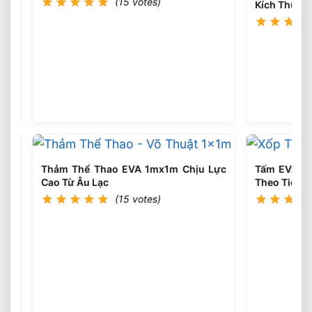
(15 votes)
Kích Thước
Xốp
EVA
Chống
(16
votes)
Va
Đập
Bảo
Vệ
Hàng
Hóa
Khi
Vận
Thảm Thể Thao EVA 1mx1m Chịu Lực
Tấm EVA F
Chuyển
Cao Từ Âu Lạc
Theo Tiêu 
(15 votes)
Xốp
EVA
Cách
(16
votes)
Nhiệt