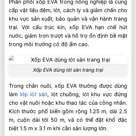
Phân phối xốp EVA trong nông nghiệp là cung
cấp vật liệu đệm, lót, cách ly và giảm chấn cho
Vì sao nên chọn xốp EVA Âu Lạc cho sản
xuất nông nghiệp?
khu vực sản xuất, bảo quản và vận hành trang
trại. Với cấu trúc kín, xốp EVA hạn chế hút
Câu hỏi thường gặp về phân phối xốp EVA
nước, giảm trơn trượt và hỗ trợ ổn định bề mặt
cho sản xuất nông nghiệp, chăn nuôi trang
trong môi trường có độ ẩm cao.
trại FAQ
Xốp EVA có phù hợp để lót sàn chuồng
trại không?
Xốp EVA dùng lót sàn trang trại
Nên chọn xốp EVA dày bao nhiêu cho
trang trại?
Trong chăn nuôi, xốp EVA thường được dùng
Âu Lạc có nhận cắt xốp EVA theo kích
làm
lớp lót sàn
, lót chuồng, lót khu vực đứng
thước riêng không?
cho vật nuôi hoặc khu thao tác của công nhân.
Kích thước phổ biến gồm rộng 1.25 m, dài 2.5
Video: Phân Phôi Xốp EVA Cho Sản Xuất
m, cuộn dài tới 50 m, và có thể đặt khổ đặc
Nông Nghiệp, Chăn Nuôi Trang Trại
biệt 1.5 m x 3.1 m khi cần sản lượng lớn.
Sản phẩm đề xuất