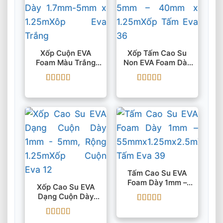
Xốp Cuộn EVA
Xốp Tấm Cao Su
Foam Màu Trắng
Non EVA Foam Dày
Dày 1.7mm-5mm X
5mm – 40mm X
1.25m
1.25m
Được xếp
Được xếp
hạng
5
5 sao
hạng
5
5 sao
Tấm Cao Su EVA
Foam Dày 1mm –
Xốp Cao Su EVA
55mmx1.25mx2.5m
Dạng Cuộn Dày
1mm – 5mm, Rộng
Được xếp
1.25m
hạng
5
5 sao