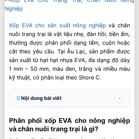
Xốp EVA cho sản xuất nông nghiệp
và chăn
nuôi trang trại là vật liệu nhẹ, đàn hồi, bền ẩm,
thường được phân phối dạng tấm, cuộn hoặc
cắt theo yêu cầu. Tại Âu Lạc, sản phẩm được
sản xuất từ hạt hạt nhựa EVA, đa dạng độ dày
1 mm – 50 mm, màu đen, trắng và nhiều màu
kỹ thuật, có phân loại theo Shore C.
Nội dung bài viết
Phân phối xốp EVA cho nông nghiệp và
chăn nuôi trang trại là gì?
Phân phối xốp EVA cho nông nghiệp
và chăn nuôi trang trại là gì?
Ứng dụng thực tế của xốp EVA trong trang
trại