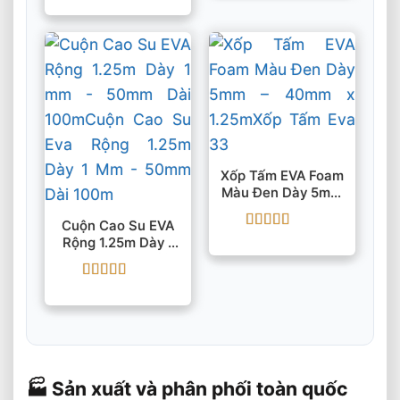
Được xếp
hạng
5
5 sao
Xốp Tấm EVA Foam
Màu Đen Dày 5mm
– 40mm X 1.25m
Cuộn Cao Su EVA
Được xếp
Rộng 1.25m Dày 1
hạng
5
5 sao
Mm – 50mm Dài
100m
Được xếp
hạng
5
5 sao
🏭 Sản xuất và phân phối toàn quốc