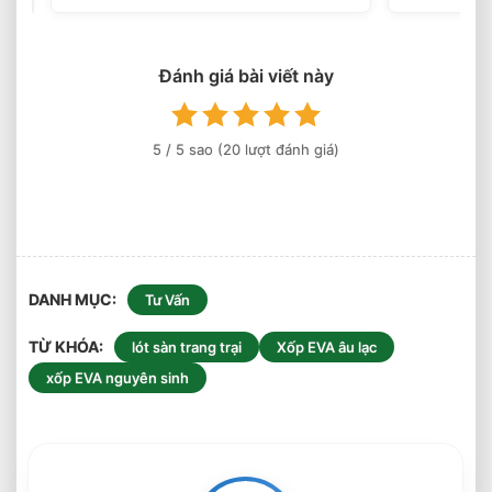
Cho
Nhà
Xưởng
Hiệu
Đánh giá bài viết này
Quả
Bền
Bỉ
5
/ 5 sao (
20
lượt đánh giá)
An
Toàn
DANH MỤC
Tư Vấn
TỪ KHÓA
lót sàn trang trại
Xốp EVA âu lạc
xốp EVA nguyên sinh