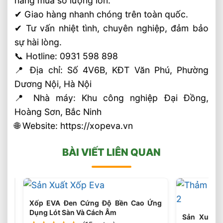
hàng mua số lượng lớn.
✔ Giao hàng nhanh chóng trên toàn quốc.
✔ Tư vấn nhiệt tình, chuyên nghiệp, đảm bảo
sự hài lòng.
📞 Hotline: 0931 598 898
📍 Địa chỉ: Số 4V6B, KĐT Văn Phú, Phường
Dương Nội, Hà Nội
📍 Nhà máy: Khu công nghiệp Đại Đồng,
Hoàng Sơn, Bắc Ninh
🌐 Website: https://xopeva.vn
BÀI VIẾT LIÊN QUAN
Xốp EVA Đen Cứng Độ Bền Cao Ứng
Dụng Lót Sàn Và Cách Âm
Sản Xuất 