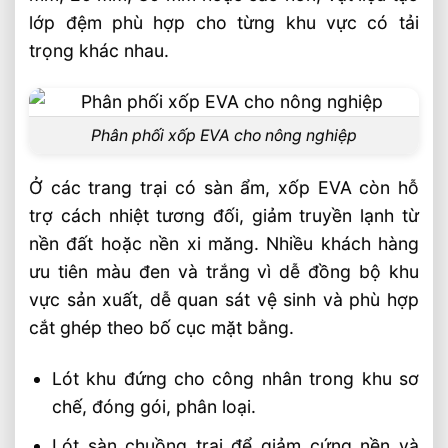
Nhà Cung Cấp Tấm EVA Foam Uy Tín Cho
lớp đệm phù hợp cho từng khu vực có tải
Ngành Cơ Khí
trọng khác nhau.
Thảm Thể Thao EVA 1mx1m Phân Phối
Toàn Quốc Giá Xưởng
Phân phối xốp EVA cho nông nghiệp
Ở các trang trại có sàn ẩm, xốp EVA còn hỗ
trợ cách nhiệt tương đối, giảm truyền lạnh từ
nền đất hoặc nền xi măng. Nhiều khách hàng
ưu tiên màu đen và trắng vì dễ đồng bộ khu
vực sản xuất, dễ quan sát vệ sinh và phù hợp
cắt ghép theo bố cục mặt bằng.
Lót khu đứng cho công nhân trong khu sơ
chế, đóng gói, phân loại.
Lót sàn chuồng trại để giảm cứng nền và