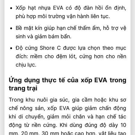
🏭 Sản xuất và phân phối toàn quốc
Xốp hạt nhựa EVA có độ đàn hồi ổn định,
phù hợp môi trường vận hành liên tục.
🎯 Liên hệ mua hàng
Bề mặt kín giúp hạn chế thấm ẩm, hỗ trợ vệ
Bài Viết Liên Quan
sinh và giảm bám bẩn.
Xốp EVA Chống Va Đập Bảo Vệ Hàng Hóa
Khi Vận Chuyển
Độ cứng Shore C được lựa chọn theo mục
Xốp EVA Cách Nhiệt Cho Nhà Xưởng Hiệu
đích: mềm cho đệm lót, cứng hơn cho nền
Quả Bền Bỉ An Toàn
chịu lực.
Xốp EVA Đen Cứng Độ Bền Cao Ứng
Dụng Lót Sàn Và Cách Âm
Ứng dụng thực tế của xốp EVA trong
Thảm Thể Thao EVA 1mx1m Chịu Lực Cao
trang trại
Từ Âu Lạc
Trong khu nuôi gia súc, gia cầm hoặc khu sơ
Sản Xuất Thảm Thể Thao EVA Theo Kích
chế nông sản, xốp EVA giúp giảm chấn động
Thước 1mx1m
khi di chuyển, giảm mỏi chân và hạn chế tác
Tấm EVA Foam 1mm – 50mm Sản Xuất
động từ nền cứng. Khi dùng đúng độ dày 10
Theo Tiêu Chuẩn Kỹ Thuật
mm, 20 mm, 30 mm hoặc cao hơn, vật liệu tạo