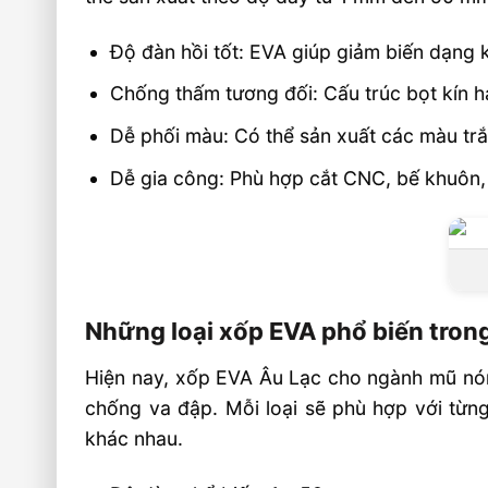
Xốp EVA có những màu nào phù hợp cho
Xốp EVA có phù hợp cho sản xuất mũ, n
Độ đàn hồi tốt: EVA giúp giảm biến dạng k
lớn không?
Chống thấm tương đối: Cấu trúc bọt kín h
Âu Lạc có nhận cung cấp xốp EVA toàn q
Dễ phối màu: Có thể sản xuất các màu trắ
🏭 Sản xuất và phân phối toàn quốc
Dễ gia công: Phù hợp cắt CNC, bế khuôn, 
📦 Chính sách dành cho đối tác & đại lý
🎯 Liên hệ mua hàng
Những loại xốp EVA phổ biến tron
Hiện nay, xốp EVA Âu Lạc cho ngành mũ nón 
chống va đập. Mỗi loại sẽ phù hợp với từ
khác nhau.