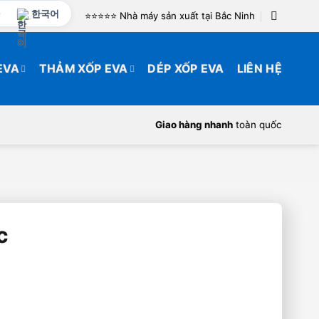
한국어
⭐️⭐️⭐️⭐️⭐️ Nhà máy sản xuất tại Bắc Ninh
EVA
THẢM XỐP EVA
DÉP XỐP EVA
LIÊN HỆ
Giao hàng nhanh
toàn quốc
c