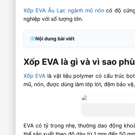
Xốp EVA Âu Lạc ngành mũ nón
có độ cứng
nghiệp với số lượng lớn.
Nội dung bài viết
Xốp EVA là gì và vì sao phù hợp để sản xu
Xốp EVA là gì và vì sao ph
Những loại xốp EVA phổ biến trong ngà
mũ nón
Xốp EVA
là vật liệu polymer có cấu trúc bọ
Ứng dụng xốp EVA trong các dòng mũ, n
mũ, nón, được dùng làm lớp lót, đệm bảo vệ,
hiện nay
Tiêu chí chọn xốp EVA chất lượng cho 
xuất toàn quốc
Câu hỏi thường gặp về xốp EVA cho sản 
EVA có tỷ trọng nhẹ, thường dao động khoả
FAQ
thể sản xuất theo độ dày từ 1 mm đến 50 mm