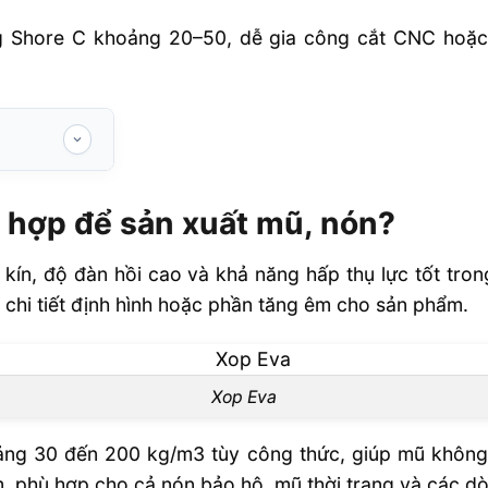
 Shore C khoảng 20–50, dễ gia công cắt CNC hoặc 
ất mũ, nón?
ù hợp để sản xuất mũ, nón?
nh sản xuất
t kín, độ đàn hồi cao và khả năng hấp thụ lực tốt tr
ón phổ biến
 chi tiết định hình hoặc phần tăng êm cho sản phẩm.
nhà máy sản
Xop Eva
xuất mũ nón
ng 30 đến 200 kg/m3 tùy công thức, giúp mũ không 
, phù hợp cho cả nón bảo hộ, mũ thời trang và các dò