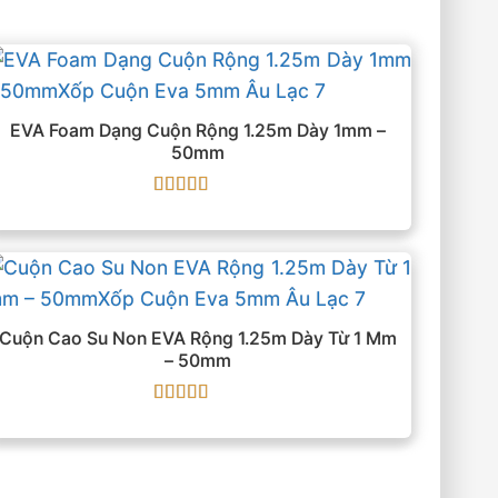
EVA Foam Dạng Cuộn Rộng 1.25m Dày 1mm –
50mm
Được xếp
hạng
5
5 sao
Cuộn Cao Su Non EVA Rộng 1.25m Dày Từ 1 Mm
– 50mm
Được xếp
hạng
5
5 sao