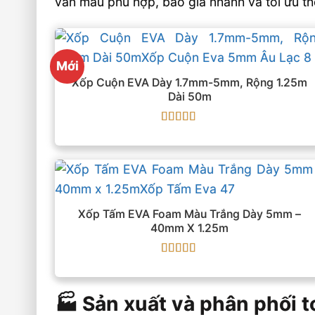
vấn mẫu phù hợp, báo giá nhanh và tối ưu th
Mới
Xốp Cuộn EVA Dày 1.7mm-5mm, Rộng 1.25m
Dài 50m
Được xếp
hạng
5
5 sao
Xốp Tấm EVA Foam Màu Trắng Dày 5mm –
40mm X 1.25m
Được xếp
hạng
5
5 sao
🏭 Sản xuất và phân phối 