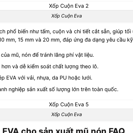
Xốp Cuộn Eva
h phổ biến như tấm, cuộn và chi tiết cắt sẵn, giúp tố
0 mm, 15 mm và 20 mm, đáp ứng đa dạng yêu cầu kỹ 
ủa mũ, nón để tránh lãng phí vật liệu.
hơn và dễ kiểm soát chất lượng theo lô.
p EVA với vải, nhựa, da PU hoặc lưới.
nh nghiệp sản xuất số lượng lớn trên toàn quốc.
Xốp Cuộn Eva
p EVA cho sản xuất mũ nón FAQ