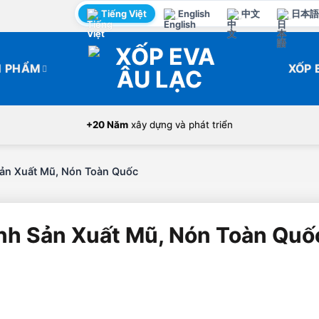
Tiếng Việt
English
中文
日本語
N PHẨM
XỐP 
+20 Năm
xây dựng và phát triển
ản Xuất Mũ, Nón Toàn Quốc
nh Sản Xuất Mũ, Nón Toàn Quố