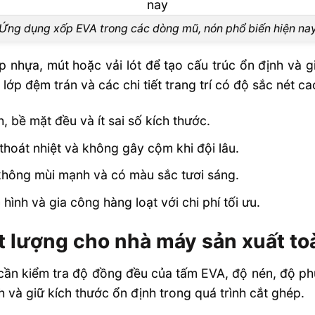
Ứng dụng xốp EVA trong các dòng mũ, nón phổ biến hiện na
 nhựa, mút hoặc vải lót để tạo cấu trúc ổn định và gi
 lớp đệm trán và các chi tiết trang trí có độ sắc nét ca
 bề mặt đều và ít sai số kích thước.
 thoát nhiệt và không gây cộm khi đội lâu.
không mùi mạnh và có màu sắc tươi sáng.
ình và gia công hàng loạt với chi phí tối ưu.
t lượng cho nhà máy sản xuất t
cần kiểm tra độ đồng đều của tấm EVA, độ nén, độ ph
 và giữ kích thước ổn định trong quá trình cắt ghép.