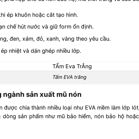
 mũ, nón?
ón số lượng
hi ép khuôn hoặc cắt tạo hình.
ạn chế hút nước và giữ form ổn định.
uốc không?
ng, đen, xám, đỏ, xanh, vàng theo yêu cầu.
ép nhiệt và dán ghép nhiều lớp.
Tấm EVA trắng
g ngành sản xuất mũ nón
được chia thành nhiều loại như EVA mềm làm lớp lót,
ng dòng sản phẩm như mũ bảo hiểm, nón bảo hộ hoặc 