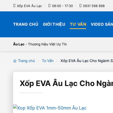
Bỏ
Xốp EVA Âu Lạc
08:00 - 17:30
0931 598 898
qua
nội
dung
TRANG CHỦ
GIỚI THIỆU
TƯ VẤN
VIDEO SẢ
Âu Lạc
- Thương hiệu Việt Uy Tín
Trang chủ
Tư Vấn
Xốp EVA Âu Lạc Cho Ngành S
Xốp EVA Âu Lạc Cho Ngà