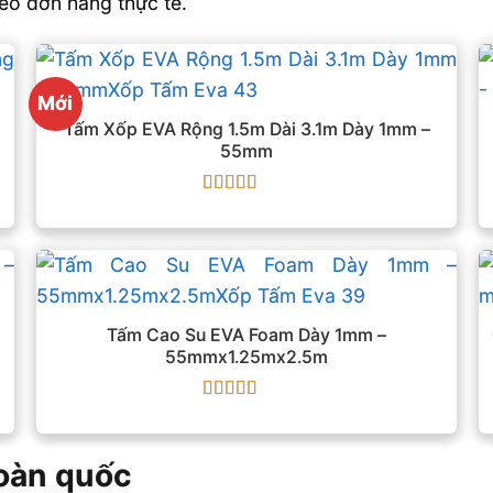
eo đơn hàng thực tế.
Mới
Tấm Xốp EVA Rộng 1.5m Dài 3.1m Dày 1mm –
55mm
Được xếp
hạng
5
5 sao
Tấm Cao Su EVA Foam Dày 1mm –
55mmx1.25mx2.5m
Được xếp
hạng
5
5 sao
toàn quốc