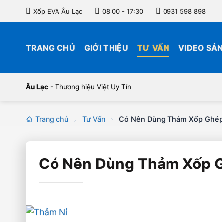
Bỏ
Xốp EVA Âu Lạc
08:00 - 17:30
0931 598 898
qua
nội
dung
TRANG CHỦ
GIỚI THIỆU
TƯ VẤN
VIDEO SẢ
Âu Lạc
- Thương hiệu Việt Uy Tín
Trang chủ
Tư Vấn
Có Nên Dùng Thảm Xốp Ghép
Có Nên Dùng Thảm Xốp G