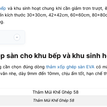
bếp
và khu sinh hoạt chung khi cần giảm trơn trượt, ê
biến kích thước 30x30cm, 42x42cm, 60x60cm, 80x80
ng.
 bếp và khu
p sàn cho khu bếp và khu sinh 
 bếp và khu
ưng cần chọn đúng dòng
thảm xốp ghép sàn EVA
có mậ
oặc vân nhẹ, dày 9mm đến 10mm, chịu ẩm tốt, hạn chế
ếp nhiều ẩm
àn Âu Lạc
 cho bếp và
Thảm Múi Khế Ghép 58