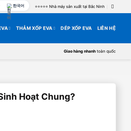
한국어
⭐️⭐️⭐️⭐️⭐️ Nhà máy sản xuất tại Bắc Ninh
EVA
THẢM XỐP EVA
DÉP XỐP EVA
LIÊN HỆ
Giao hàng nhanh
toàn quốc
Sinh Hoạt Chung?