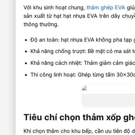
Với khu sinh hoạt chung,
thảm ghép EVA
giú
Thảm xốp ghép sàn có bị trơn khi đặt t
sản xuất từ hạt hạt nhựa EVA trên dây chuy
không?
thông thường.
Nên chọn kích thước thảm nào cho kh
chung?
Độ an toàn: hạt nhựa EVA không pha tạp g
Thảm xốp EVA của Âu Lạc có gì khác 
Khả năng chống trượt: Bề mặt có ma sát tốt
thông thường?
Khả năng cách nhiệt: Thảm giảm cảm giác l
Video: Có Nên Dùng Thảm Xốp Ghép Sàn 
Và Khu Sinh Hoạt Chung?
Thi công linh hoạt: Ghép từng tấm 30x3
Sản phẩm đề xuất
🏭 Sản xuất và phân phối toàn quốc
🎯 Liên hệ mua hàng
Tiêu chí chọn thảm xốp gh
Khi chọn thảm cho khu bếp, cần ưu tiên độ dà