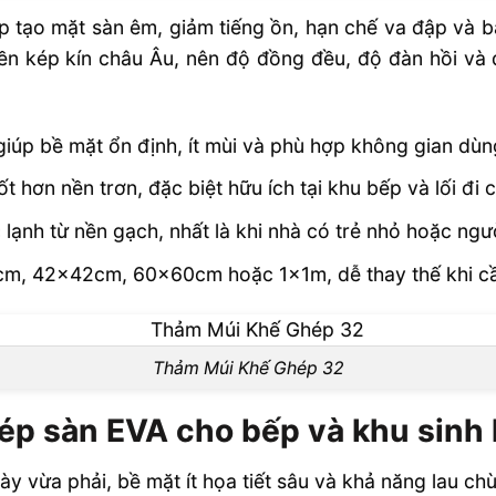
p tạo mặt sàn êm, giảm tiếng ồn, hạn chế va đập và b
rong khu bếp
ền kép kín châu Âu, nên độ đồng đều, độ đàn hồi và 
u sinh hoạt
iúp bề mặt ổn định, ít mùi và phù hợp không gian dù
so với loại
 hơn nền trơn, đặc biệt hữu ích tại khu bếp và lối đi 
ạnh từ nền gạch, nhất là khi nhà có trẻ nhỏ hoặc người
Cho Khu Bếp
0cm, 42x42cm, 60x60cm hoặc 1x1m, dễ thay thế khi c
Thảm Múi Khế Ghép 32
ép sàn EVA cho bếp và khu sinh 
y vừa phải, bề mặt ít họa tiết sâu và khả năng lau ch