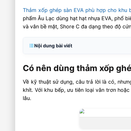
Thảm xốp ghép sàn EVA phù hợp cho khu 
phẩm Âu Lạc dùng hạt hạt nhựa EVA, phổ 
và vân bề mặt, Shore C đa dạng theo độ cứ
Nội dung bài viết
Có nên dùng thảm xốp ghép sàn cho khu
sinh hoạt chung?
Có nên dùng thảm xốp ghé
Tiêu chí chọn thảm xốp ghép sàn EVA cho
Về kỹ thuật sử dụng, câu trả lời là có, nh
sinh hoạt
khít. Với khu bếp, ưu tiên loại vân trơn h
Thảm ghép EVA có phù hợp với khu b
lâu.
không?
Ưu điểm thực tế khi dùng thảm xốp ghép s
Câu hỏi thường gặp về thảm xốp ghép sàn
sinh hoạt chung FAQ