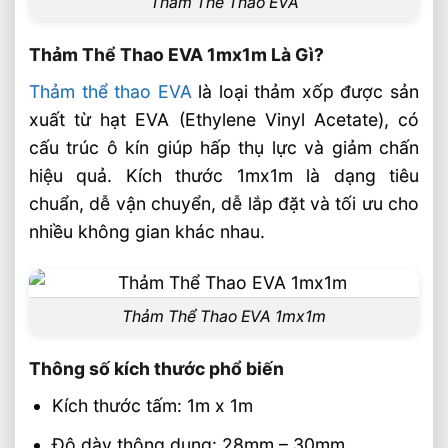
Thảm Thể Thao EVA
Thảm Thể Thao EVA 1mx1m Chịu Lực Cao
Từ Âu Lạc
Thảm Thể Thao EVA 1mx1m Là Gì?
Sản Xuất Thảm Thể Thao EVA Theo Kích
Thước 1mx1m
Thảm thể thao EVA
là loại thảm xốp được sản
Tấm EVA Foam 1mm – 50mm Sản Xuất
xuất từ hạt EVA (Ethylene Vinyl Acetate), có
Theo Tiêu Chuẩn Kỹ Thuật
cấu trúc ô kín giúp hấp thụ lực và giảm chấn
Nhà Cung Cấp Tấm EVA Foam Uy Tín Cho
hiệu quả. Kích thước 1mx1m là dạng tiêu
Ngành Cơ Khí
chuẩn, dễ vận chuyển, dễ lắp đặt và tối ưu cho
Thảm Thể Thao EVA 1mx1m Phân Phối
nhiều không gian khác nhau.
Toàn Quốc Giá Xưởng
Thảm Thể Thao EVA 1mx1m
Thông số kích thước phổ biến
Kích thước tấm: 1m x 1m
Độ dày thông dụng: 28mm – 30mm