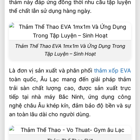
thảm này đáp ứng đồng thời nhu cầu tập luyện
Chống trơn trượt, bền bỉ theo thời gian
thể chất lẫn sử dụng hàng ngày.
Linh hoạt trong lắp đặt và mở rộng
Ứng Dụng Của Thảm Thể Thao EVA
Trong Tập Luyện và sinh hoạt
Thảm Thể Thao EVA 1mx1m Và Ứng Dụng Trong
🏭 Sản xuất và phân phối toàn quốc
Tập Luyện – Sinh Hoạt
📦 Chính sách dành cho đối tác & đại lý
Là đơn vị sản xuất và phân phối
thảm xốp EVA
🎯 Liên hệ mua hàng
toàn quốc, Âu Lạc mang đến giải pháp thảm
Bài Viết Liên Quan
trải sàn chất lượng cao, được sản xuất trực
Xốp EVA Chống Va Đập Bảo Vệ Hàng Hóa
tiếp tại nhà máy Bắc Ninh, ứng dụng công
Khi Vận Chuyển
nghệ châu Âu khép kín, đảm bảo độ bền và sự
Xốp EVA Cách Nhiệt Cho Nhà Xưởng Hiệu
an toàn lâu dài cho người dùng.
Quả Bền Bỉ An Toàn
Xốp EVA Đen Cứng Độ Bền Cao Ứng
Dụng Lót Sàn Và Cách Âm