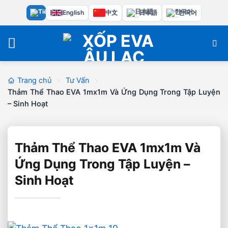
Bỏ
English
中文
日本語
한국어
qua
nội
dung
Trang chủ
Tư Vấn
Thảm Thể Thao EVA 1mx1m Và Ứng Dụng Trong Tập Luyện
– Sinh Hoạt
Thảm Thể Thao EVA 1mx1m Và
Ứng Dụng Trong Tập Luyện –
Sinh Hoạt