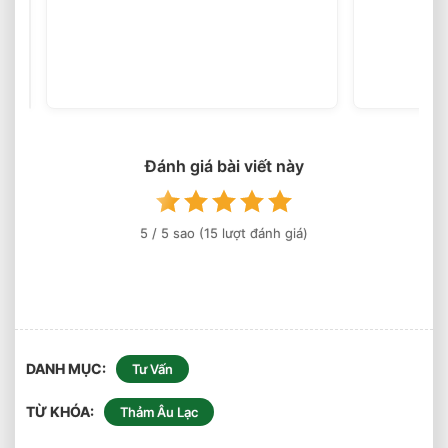
Xốp
EVA
Cách
(16
votes)
Nhiệt
Cho
Nhà
Xưởng
Hiệu
Đánh giá bài viết này
Quả
Bền
Bỉ
5
/ 5 sao (
15
lượt đánh giá)
An
Toàn
DANH MỤC
Tư Vấn
TỪ KHÓA
Thảm Âu Lạc