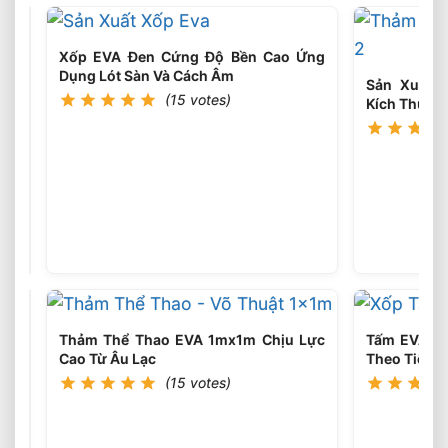
Xốp EVA Đen Cứng Độ Bền Cao Ứng
Dụng Lót Sàn Và Cách Âm
Sản Xuất 
(15 votes)
Kích Thước
Xốp
EVA
Chống
(16
votes)
Va
Đập
Bảo
Vệ
Hàng
Hóa
Khi
Vận
Thảm Thể Thao EVA 1mx1m Chịu Lực
Tấm EVA F
Chuyển
Cao Từ Âu Lạc
Theo Tiêu 
(15 votes)