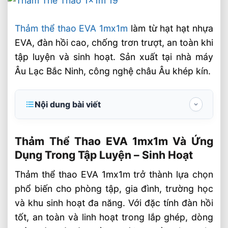
Thảm thể thao EVA 1mx1m
làm từ hạt hạt nhựa
EVA, đàn hồi cao, chống trơn trượt, an toàn khi
tập luyện và sinh hoạt. Sản xuất tại nhà máy
Âu Lạc Bắc Ninh, công nghệ châu Âu khép kín.
Nội dung bài viết
Thảm Thể Thao EVA 1mx1m Và Ứng Dụng
Trong Tập Luyện – Sinh Hoạt
Thảm Thể Thao EVA 1mx1m Và Ứng
Dụng Trong Tập Luyện – Sinh Hoạt
Thảm Thể Thao EVA 1mx1m Là Gì?
Thảm thể thao EVA 1mx1m trở thành lựa chọn
Thông số kích thước phổ biến
phổ biến cho phòng tập, gia đình, trường học
Ưu Điểm Nổi Bật Của Thảm Xốp EVA Âu
và khu sinh hoạt đa năng. Với đặc tính đàn hồi
Lạc
tốt, an toàn và linh hoạt trong lắp ghép, dòng
An toàn khi sử dụng lâu dài