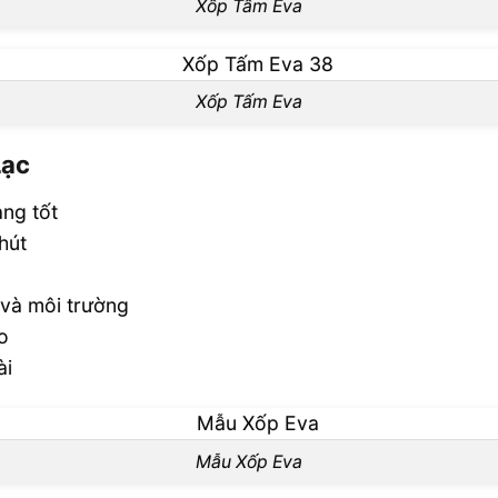
Xốp Tấm Eva
Xốp Tấm Eva
Lạc
ạng tốt
hút
 và môi trường
go
ài
Mẫu Xốp Eva