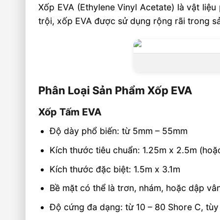
🏭 Sản xuất và phân phối toàn quốc
Xốp EVA (Ethylene Vinyl Acetate) là vật liệ
📦 Chính sách dành cho đối tác & đại lý
trội, xốp EVA được sử dụng rộng rãi trong s
🎯 Liên hệ mua hàng
Phân Loại Sản Phẩm Xốp EVA
Xốp Tấm EVA
Độ dày phổ biến: từ 5mm – 55mm
Kích thước tiêu chuẩn: 1.25m x 2.5m (ho
Kích thước đặc biệt: 1.5m x 3.1m
Bề mặt có thể là trơn, nhám, hoặc dập vâ
Độ cứng đa dạng: từ 10 – 80 Shore C, tù