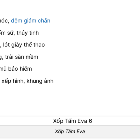
móc,
đệm giảm chấn
m sứ, thủy tinh
 lót giày thể thao
ng, trải sàn mềm
, mũ bảo hiểm
 xếp hình, khung ảnh
Xốp Tấm Eva