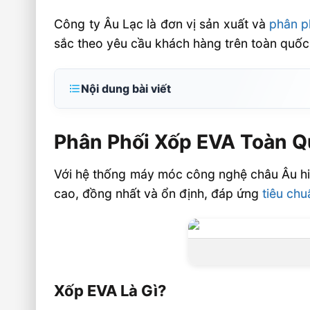
Công ty Âu Lạc là đơn vị sản xuất và
phân p
sắc theo yêu cầu khách hàng trên toàn quốc
Nội dung bài viết
Phân Phối Xốp EVA Toàn Quốc Cắt Theo Y
Phân Phối Xốp EVA Toàn Q
Xốp EVA Là Gì?
Phân Loại Sản Phẩm Xốp EVA
Với hệ thống máy móc công nghệ châu Âu hiệ
Xốp Tấm EVA
cao, đồng nhất và ổn định, đáp ứng
tiêu chu
Xốp Cuộn EVA
Màu Sắc Đa Dạng – Cắt Theo Yêu Cầu
Ưu Điểm Nổi Bật Của Xốp EVA Âu Lạc
Ứng Dụng Phổ Biến Của Xốp EVA
Xốp EVA Là Gì?