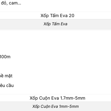
, đỏ, cam…
Xốp Tấm Eva
 100m
bề mặt
yêu cầu
Xốp Cuộn Eva 1mm-5mm