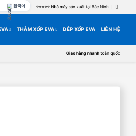
한국어
⭐️⭐️⭐️⭐️⭐️ Nhà máy sản xuất tại Bắc Ninh
EVA
THẢM XỐP EVA
DÉP XỐP EVA
LIÊN HỆ
Giao hàng nhanh
toàn quốc