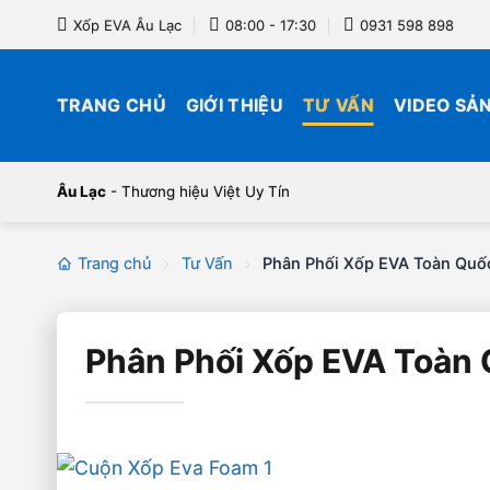
Bỏ
Xốp EVA Âu Lạc
08:00 - 17:30
0931 598 898
qua
nội
dung
TRANG CHỦ
GIỚI THIỆU
TƯ VẤN
VIDEO SẢ
Âu Lạc
- Thương hiệu Việt Uy Tín
Trang chủ
Tư Vấn
Phân Phối Xốp EVA Toàn Quố
Phân Phối Xốp EVA Toàn