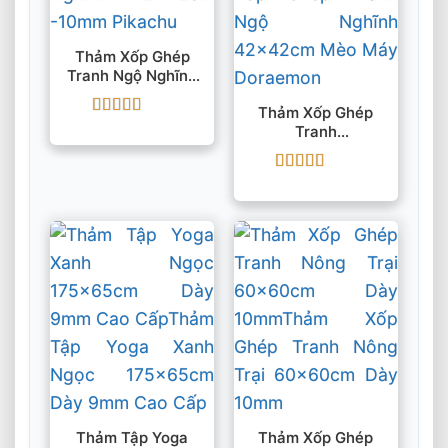
Thảm Xốp Ghép
Tranh Ngộ Nghĩnh
42x42cm -10mm
Thảm Xốp Ghép
Pikachu
Được xếp
Tranh
hạng
5
5 sao
42x42cmx10mm
Mèo Máy Doraemon
Được xếp
hạng
5
5 sao
Thảm Tập Yoga
Thảm Xốp Ghép