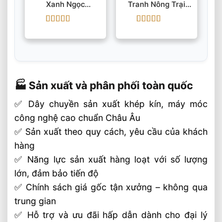
Xanh Ngọc
Tranh Nông Trại
175x65cm Dày
60x60cm Dày
9mm Cao Cấp
10mm
Được xếp
Được xếp
hạng
5
5 sao
hạng
5
5 sao
🏭 Sản xuất và phân phối toàn quốc
✅ Dây chuyền sản xuất khép kín, máy móc
công nghệ cao chuẩn Châu Âu
✅ Sản xuất theo quy cách, yêu cầu của khách
hàng
✅ Năng lực sản xuất hàng loạt với số lượng
lớn, đảm bảo tiến độ
✅ Chính sách giá gốc tận xưởng – không qua
trung gian
✅ Hỗ trợ và ưu đãi hấp dẫn dành cho đại lý