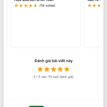
Sản
(16 votes)
Xuất
Âu
Xốp
Lạc
Tấm
EVA
(15
votes)
20mm
Chống
Sốc
Tốt
Cho
Thiết
Bị
Đánh giá bài viết này
Công
Nghiệp
Nặng
5
/ 5 sao (
15
lượt đánh giá)