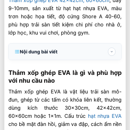
Thảm xốp ghép EVA 42x42cm, 60x60cm
, dày
9-10mm, sản xuất từ hạt hạt nhựa EVA, màu
trơn hoặc họa tiết, độ cứng Shore A 40-60,
phù hợp trải sàn tiết kiệm chi phí cho nhà ở,
lớp học, khu vui chơi, phòng gym.
Nội dung bài viết
Thảm xốp ghép EVA là gì và phù hợp với
nhu cầu nào
Thảm xốp ghép EVA là gì và phù hợp
với nhu cầu nào
Kích thước, độ dày và độ cứng cần chọn
thế nào
Thảm xốp ghép EVA là vật liệu trải sàn mô-
đun, ghép từ các tấm có khóa liên kết, thường
Ứng dụng thực tế giúp giảm chi phí tổng
thể
dùng kích thước 30x30cm, 42x42cm,
60x60cm hoặc 1x1m. Cấu trúc
hạt nhựa EVA
Cách chọn thảm xốp ghép tiết kiệm chi
cho bề mặt đàn hồi, giảm va đập, cách ẩm nền
phí mà vẫn bền