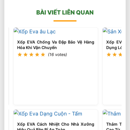
BÀI VIẾT LIÊN QUAN
Xốp EVA Chống Va Đập Bảo Vệ Hàng
Xốp EVA Đ
Hóa Khi Vận Chuyển
Dụng Lót S
(16 votes)
Xốp
Tấm
EVA
(15
votes)
10mm
Chịu
Lực
Cao
Giá
Xốp EVA Cách Nhiệt Cho Nhà Xưởng
Thảm Thể 
Nhà
Hiệu Quả Bền Bỉ An Toàn
Cao Từ Âu 