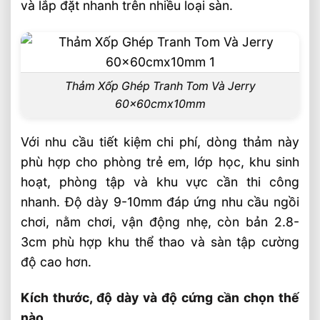
và lắp đặt nhanh trên nhiều loại sàn.
Những tiêu chí kỹ thuật cần kiểm tra
trước khi đặt hàng
Gợi ý lựa chọn theo từng nhóm khách
hàng
Thảm Xốp Ghép Tranh Tom Và Jerry
Câu hỏi thường gặp về thảm xốp ghép tiết
60x60cmx10mm
kiệm chi phí FAQ
Với nhu cầu tiết kiệm chi phí, dòng thảm này
Thảm xốp ghép EVA có dùng được cho
phù hợp cho phòng trẻ em, lớp học, khu sinh
sàn bê tông không?
hoạt, phòng tập và khu vực cần thi công
Nên chọn thảm dày bao nhiêu để tiết
nhanh. Độ dày 9-10mm đáp ứng nhu cầu ngồi
kiệm chi phí?
chơi, nằm chơi, vận động nhẹ, còn bản 2.8-
Thảm hạt nhựa EVA khác gì thảm EVA tái
3cm phù hợp khu thể thao và sàn tập cường
chế?
độ cao hơn.
Video: Giải Pháp Trải Sàn Tiết Kiệm Chi
Kích thước, độ dày và độ cứng cần chọn thế
Phí Bằng Thảm Xốp Ghép
nào