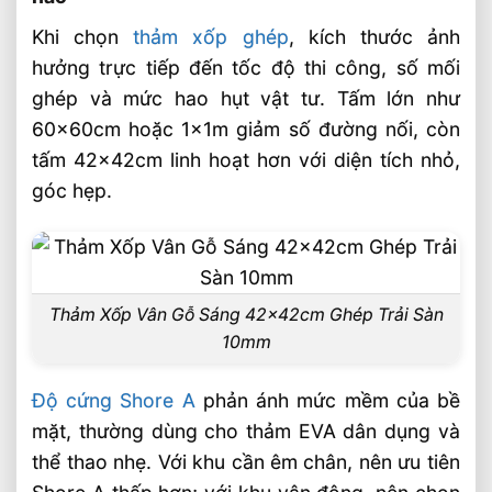
Sản phẩm đề xuất
Khi chọn
thảm xốp ghép
, kích thước ảnh
🏭 Sản xuất và phân phối toàn quốc
hưởng trực tiếp đến tốc độ thi công, số mối
🎯 Liên hệ mua hàng
ghép và mức hao hụt vật tư. Tấm lớn như
Bài Viết Liên Quan
60x60cm hoặc 1x1m giảm số đường nối, còn
tấm 42x42cm linh hoạt hơn với diện tích nhỏ,
Xốp Tấm EVA 10mm Chịu Lực Cao Giá
Nhà Sản Xuất Âu Lạc
góc hẹp.
Xốp Tấm EVA 20mm Chống Sốc Tốt Cho
Thiết Bị Công Nghiệp Nặng
Xốp EVA Chống Va Đập Bảo Vệ Hàng Hóa
Khi Vận Chuyển
Thảm Xốp Vân Gỗ Sáng 42x42cm Ghép Trải Sàn
Xốp EVA Cách Nhiệt Cho Nhà Xưởng Hiệu
10mm
Quả Bền Bỉ An Toàn
Xốp EVA Đen Cứng Độ Bền Cao Ứng
Độ cứng Shore A
phản ánh mức mềm của bề
Dụng Lót Sàn Và Cách Âm
mặt, thường dùng cho thảm EVA dân dụng và
Thảm Thể Thao EVA 1mx1m Chịu Lực Cao
thể thao nhẹ. Với khu cần êm chân, nên ưu tiên
Từ Âu Lạc