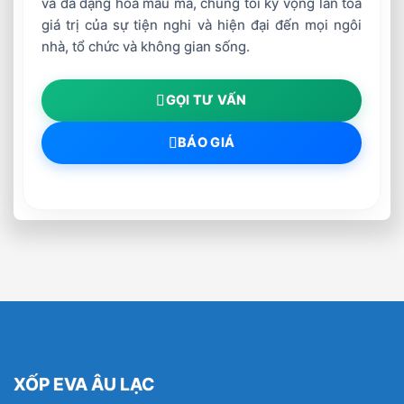
và đa dạng hóa mẫu mã, chúng tôi kỳ vọng lan tỏa
giá trị của sự tiện nghi và hiện đại đến mọi ngôi
nhà, tổ chức và không gian sống.
GỌI TƯ VẤN
BÁO GIÁ
XỐP EVA ÂU LẠC