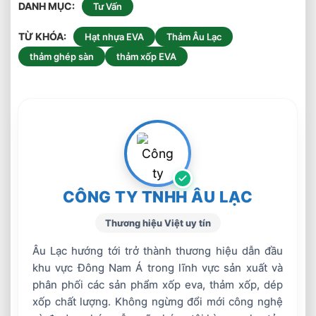
DANH MỤC
Tư Vấn
TỪ KHÓA
Hạt nhựa EVA
Thảm Âu Lạc
thảm ghép sàn
thảm xốp EVA
CÔNG TY TNHH ÂU LẠC
Thương hiệu Việt uy tín
Âu Lạc hướng tới trở thành thương hiệu dẫn đầu
khu vực Đông Nam Á trong lĩnh vực sản xuất và
phân phối các sản phẩm xốp eva, thảm xốp, dép
xốp chất lượng. Không ngừng đổi mới công nghệ