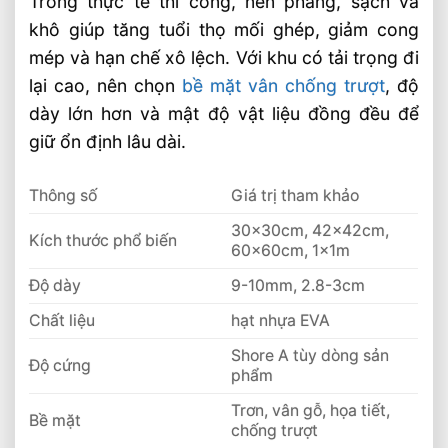
Trong thực tế thi công, nền phẳng, sạch và
khô giúp tăng tuổi thọ mối ghép, giảm cong
mép và hạn chế xô lệch. Với khu có tải trọng đi
lại cao, nên chọn
bề mặt vân chống trượt
, độ
dày lớn hơn và mật độ vật liệu đồng đều để
giữ ổn định lâu dài.
Thông số
Giá trị tham khảo
30x30cm, 42x42cm,
Kích thước phổ biến
60x60cm, 1x1m
Độ dày
9-10mm, 2.8-3cm
Chất liệu
hạt nhựa EVA
Shore A tùy dòng sản
Độ cứng
phẩm
Trơn, vân gỗ, họa tiết,
Bề mặt
chống trượt