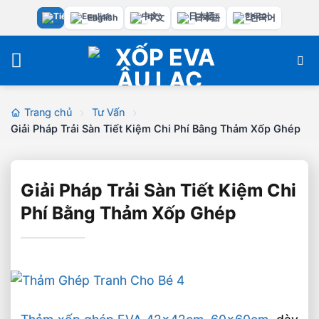
Bỏ
English
中文
日本語
한국어
qua
nội
dung
Trang chủ
Tư Vấn
Giải Pháp Trải Sàn Tiết Kiệm Chi Phí Bằng Thảm Xốp Ghép
Giải Pháp Trải Sàn Tiết Kiệm Chi
Phí Bằng Thảm Xốp Ghép