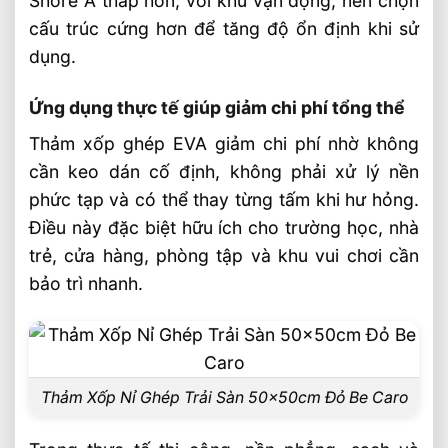
Shore A thấp hơn; với khu vận động, nên chọn
Sản Xuất Thảm Thể Thao EVA Theo Kích
cấu trúc cứng hơn để tăng độ ổn định khi sử
Thước 1mx1m
dụng.
Tấm EVA Foam 1mm – 50mm Sản Xuất
Theo Tiêu Chuẩn Kỹ Thuật
Ứng dụng thực tế giúp giảm chi phí tổng thể
Thảm xốp ghép EVA giảm chi phí nhờ không
cần keo dán cố định, không phải xử lý nền
phức tạp và có thể thay từng tấm khi hư hỏng.
Điều này đặc biệt hữu ích cho trường học, nhà
trẻ, cửa hàng, phòng tập và khu vui chơi cần
bảo trì nhanh.
Thảm Xốp Nỉ Ghép Trải Sàn 50x50cm Đỏ Be Caro