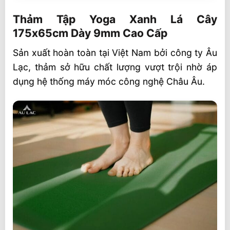
Thảm Tập Yoga Xanh Lá Cây 175x65cm
Dày 9mm Cao Cấp
Thảm Tập Yoga Xanh Lá Cây
175x65cm Dày 9mm Cao Cấp
Kích thước đóng gói thảm tập
Sản xuất hoàn toàn tại Việt Nam bởi công ty Âu
Chất liệu EVA cao cấp
Lạc, thảm sở hữu chất lượng vượt trội nhờ áp
Tối ưu cho nhiều mục đích sử dụng
dụng hệ thống máy móc công nghệ Châu Âu.
Cam kết từ Âu Lạc – Nhà sản xuất uy tín
hàng đầu
Người Việt Nam dùng hàng Việt Nam – Tự
hào gìn giữ giá trị Việt !
🎯 Liên hệ mua hàng