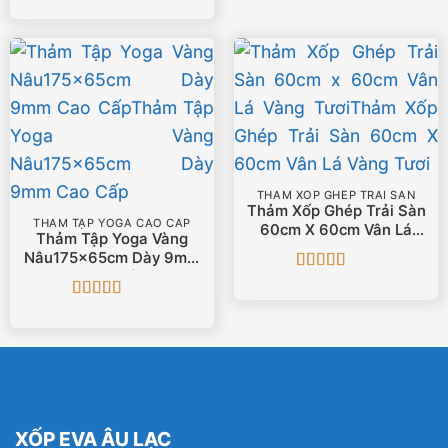
Được xếp
hạng
5
5 sao
THẢM XỐP GHÉP TRẢI SÀN
Thảm Xốp Ghép Trải Sàn
THẢM TẬP YOGA CAO CẤP
60cm X 60cm Vân Lá
Thảm Tập Yoga Vàng
Vàng Tươi
Nâu175x65cm Dày 9mm
Cao Cấp
Được xếp
hạng
5
5 sao
Được xếp
hạng
5
5 sao
XỐP EVA ÂU LẠC