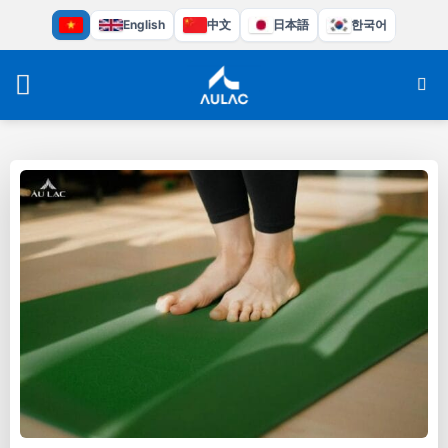
Bỏ
English
中文
日本語
한국어
qua
nội
dung