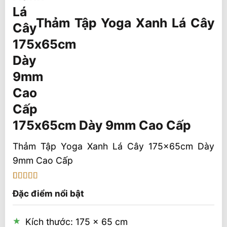
Thảm Tập Yoga Xanh Lá Cây
175x65cm Dày 9mm Cao Cấp
Thảm Tập Yoga Xanh Lá Cây 175x65cm Dày
9mm Cao Cấp
5
1
trên 5 dựa
Đặc điểm nổi bật
trên
đánh
giá
Kích thước: 175 x 65 cm