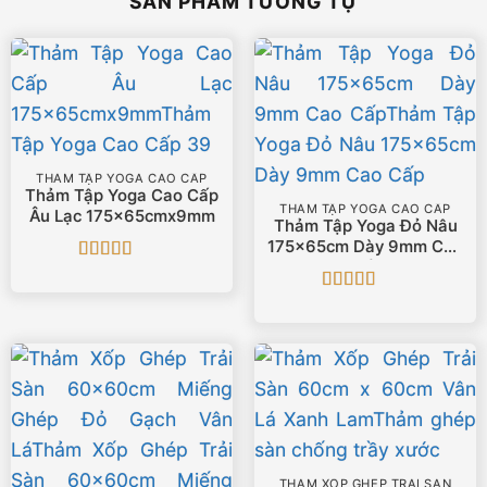
SẢN PHẨM TƯƠNG TỰ
THẢM TẬP YOGA CAO CẤP
Thảm Tập Yoga Cao Cấp
THẢM TẬP YOGA CAO CẤP
Âu Lạc 175x65cmx9mm
Thảm Tập Yoga Đỏ Nâu
175x65cm Dày 9mm Cao
Cấp
Được xếp
hạng
5
5 sao
Được xếp
hạng
5
5 sao
THẢM XỐP GHÉP TRẢI SÀN