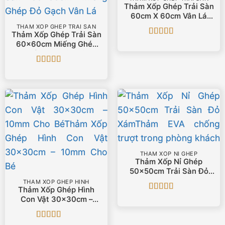
Thảm Xốp Ghép Trải Sàn
60cm X 60cm Vân Lá
Xanh Lam
THẢM XỐP GHÉP TRẢI SÀN
Thảm Xốp Ghép Trải Sàn
Được xếp
60x60cm Miếng Ghép
hạng
5
5 sao
Đỏ Gạch Vân Lá
Được xếp
hạng
5
5 sao
THẢM XỐP NỈ GHÉP
Thảm Xốp Nỉ Ghép
50x50cm Trải Sàn Đỏ
Xám
THẢM XỐP GHÉP HÌNH
Thảm Xốp Ghép Hình
Được xếp
Con Vật 30x30cm –
hạng
5
5 sao
10mm Cho Bé