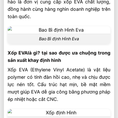
chính xác
hào là đơn vị cung cấp xốp EVA chất lượng,
đồng hành cùng hàng nghìn doanh nghiệp trên
Trọng lượng nhẹ, tiết kiệm chi phí vận
chuyển
toàn quốc.
Chống thấm nước, chống ẩm và kháng
hóa chất
Thân thiện với môi trường và an toàn cho
Bao Bì định Hình Eva
người dùng
Ứng dụng của xốp EVA trong bao bì định
Xốp EVAlà gì? tại sao được ưa chuộng trong
hình và các ngành công nghiệp
sản xuất khay định hình
Công ty âu lạc trong sản xuất và cung ứng
Xốp EVA (Ethylene Vinyl Acetate) là vật liệu
xốp eva
polymer có tính đàn hồi cao, nhẹ và chịu được
lực nén tốt. Cấu trúc hạt mịn, bề mặt mềm
🏭 Sản xuất và phân phối toàn quốc
mượt giúp EVA dễ gia công bằng phương pháp
📦 Chính sách dành cho đối tác & đại lý
ép nhiệt hoặc cắt CNC.
🎯 Liên hệ mua hàng
Bài Viết Liên Quan