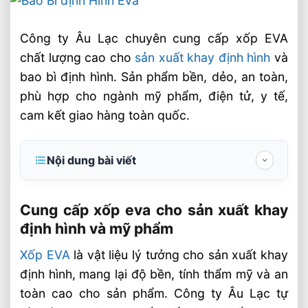
Công ty Âu Lạc chuyên cung cấp xốp EVA
chất lượng cao cho
sản xuất khay định hình
và
bao bì định hình. Sản phẩm bền, dẻo, an toàn,
phù hợp cho ngành mỹ phẩm, điện tử, y tế,
cam kết giao hàng toàn quốc.
Nội dung bài viết
Cung cấp xốp eva cho sản xuất khay định
hình và mỹ phẩm
Cung cấp xốp eva cho sản xuất khay
định hình và mỹ phẩm
Xốp EVAlà gì? tại sao được ưa chuộng
trong sản xuất khay định hình
Xốp EVA
là vật liệu lý tưởng cho sản xuất khay
Độ bền cơ học cao và chịu va đập tốt
định hình, mang lại độ bền, tính thẩm mỹ và an
toàn cao cho sản phẩm. Công ty Âu Lạc tự
Bề mặt mịn, dễ gia công và định hình