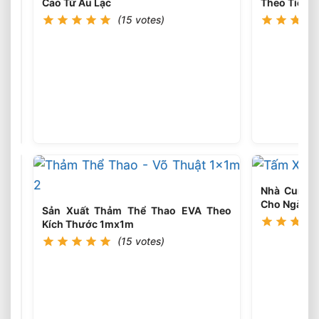
Cao Từ Âu Lạc
Theo Tiêu 
(15 votes)
Xốp
EVA
Cách
(15
votes)
Nhiệt
Cho
Nhà
Xưởng
Hiệu
Nhà Cung 
Quả
Cho Ngành 
Bền
Sản Xuất Thảm Thể Thao EVA Theo
Bỉ
Kích Thước 1mx1m
Tiết
(15 votes)
Xốp
Kiệm
EVA
Chi
Đen
Phí
(15
votes)
Cứng
Độ
Bền