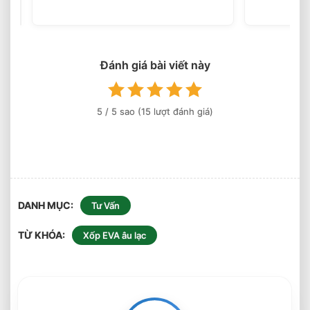
Cao
Ứng
Dụng
Lót
Đánh giá bài viết này
Sàn
Và
Cách
Âm
5
/ 5 sao (
15
lượt đánh giá)
DANH MỤC
Tư Vấn
TỪ KHÓA
Xốp EVA âu lạc