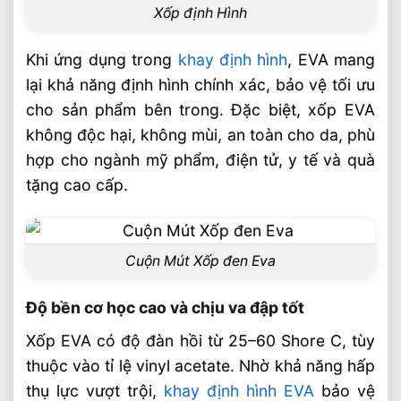
Xốp định Hình
Xốp EVA Cách Nhiệt Cho Nhà Xưởng Hiệu
Quả Bền Bỉ Tiết Kiệm Chi Phí
Khi ứng dụng trong
khay định hình
, EVA mang
Xốp EVA Đen Cứng Độ Bền Cao Ứng
Dụng Lót Sàn Và Cách Âm
lại khả năng định hình chính xác, bảo vệ tối ưu
cho sản phẩm bên trong. Đặc biệt, xốp EVA
Thảm Thể Thao EVA 1mx1m Chịu Lực Cao
Từ Âu Lạc
không độc hại, không mùi, an toàn cho da, phù
hợp cho ngành mỹ phẩm, điện tử, y tế và quà
Sản Xuất Thảm Thể Thao EVA Theo Kích
Thước 1mx1m
tặng cao cấp.
Tấm EVA Foam 1mm – 50mm Sản Xuất
Theo Tiêu Chuẩn Kỹ Thuật
Nhà Cung Cấp Tấm EVA Foam Uy Tín Cho
Cuộn Mút Xốp đen Eva
Ngành Cơ Khí
Thảm Thể Thao EVA 1mx1m Phân Phối
Độ bền cơ học cao và chịu va đập tốt
Toàn Quốc Giá Xưởng
Xốp EVA có độ đàn hồi từ 25–60 Shore C, tùy
Xốp Tấm EVA Công Nghiệp Nguồn Hàng
thuộc vào tỉ lệ vinyl acetate. Nhờ khả năng hấp
Ổn Định Quanh Năm
thụ lực vượt trội,
khay định hình EVA
bảo vệ