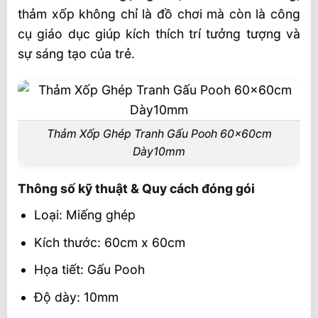
📦 Chính sách dành cho đối tác & đại lý
thảm xốp không chỉ là đồ chơi mà còn là công
cụ giáo dục giúp kích thích trí tưởng tượng và
🎯 Liên hệ mua hàng
sự sáng tạo của trẻ.
Thảm Xốp Ghép Tranh Gấu Pooh 60x60cm
Dày10mm
Thông số kỹ thuật & Quy cách đóng gói
Loại: Miếng ghép
Kích thước: 60cm x 60cm
Họa tiết: Gấu Pooh
Độ dày: 10mm