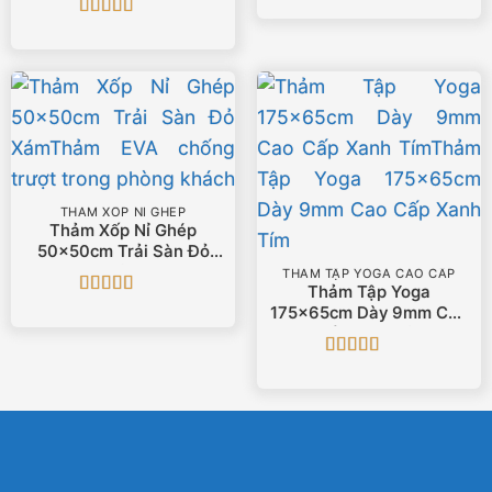
Được xếp
hạng
5
5 sao
Được xếp
hạng
5
5 sao
THẢM XỐP NỈ GHÉP
Thảm Xốp Nỉ Ghép
50x50cm Trải Sàn Đỏ
Xám
THẢM TẬP YOGA CAO CẤP
Thảm Tập Yoga
Được xếp
175x65cm Dày 9mm Cao
hạng
5
5 sao
Cấp Xanh Tím
Được xếp
hạng
5
5 sao