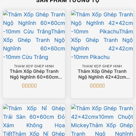
SẢN PHẨM TƯƠNG TỰ
THẢM XỐP GHÉP HÌNH
THẢM XỐP GHÉP HÌNH
Thảm Xốp Ghép Tranh
Thảm Xốp Ghép Tranh
Ngộ Nghĩnh 60x60cm
Ngộ Nghĩnh 42x42cm
-10mm Cừu Trắng
-10mm Pikachu
Được xếp
Được xếp
hạng
5
5 sao
hạng
5
5 sao