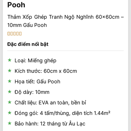
Pooh
Thảm Xốp Ghép Tranh Ngộ Nghĩnh 60x60cm –
10mm Gấu Pooh
5
1
trên 5 dựa
Đặc điểm nổi bật
trên
đánh
giá
Loại: Miếng ghép
Kích thước: 60cm x 60cm
Họa tiết: Gấu Pooh
Độ dày: 10mm
Chất liệu: EVA an toàn, bền bỉ
Đóng gói: 4 tấm/thùng, diện tích 1.44m²
Bảo hành: 12 tháng từ Âu Lạc