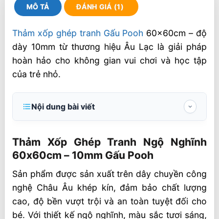
MÔ TẢ
ĐÁNH GIÁ (1)
Thảm xốp ghép tranh Gấu Pooh
60x60cm – độ
dày 10mm từ thương hiệu Âu Lạc là giải pháp
hoàn hảo cho không gian vui chơi và học tập
của trẻ nhỏ.
Nội dung bài viết
Thảm Xốp Ghép Tranh Ngộ Nghĩnh
60x60cm – 10mm Gấu Pooh
Thảm Xốp Ghép Tranh Ngộ Nghĩnh
60x60cm – 10mm Gấu Pooh
Thông số kỹ thuật & Quy cách đóng gói
Sản phẩm được sản xuất trên dây chuyền công
Ưu điểm nổi bật
nghệ Châu Âu khép kín, đảm bảo chất lượng
Ứng dụng linh hoạt
cao, độ bền vượt trội và an toàn tuyệt đối cho
🏭 Sản xuất và phân phối toàn quốc
bé. Với thiết kế ngộ nghĩnh, màu sắc tươi sáng,