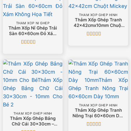
THẢM XỐP GHÉP HÌNH
Thảm Xốp Ghép Tranh
THẢM XỐP NỈ GHÉP
42x42cmx10mm Chuột
Thảm Xốp Nỉ Ghép Trải
Mickey
Sàn 60x60cm Đỏ Xám
Không Họa Tiết
Được xếp
hạng
5
5 sao
Được xếp
hạng
5
5 sao
THẢM XỐP GHÉP HÌNH
Thảm Xốp Ghép Tranh
THẢM XỐP GHÉP HÌNH
Nông Trại 60x60cm Dày
Thảm Xốp Ghép Bảng
10mm
Chữ Cái 30x30cm –
10mm Cho Bé