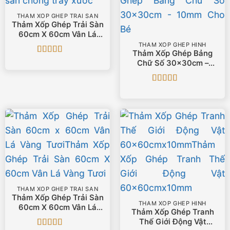
THẢM XỐP GHÉP TRẢI SÀN
Thảm Xốp Ghép Trải Sàn
60cm X 60cm Vân Lá
Xanh Lam
THẢM XỐP GHÉP HÌNH
Thảm Xốp Ghép Bảng
Được xếp
Chữ Số 30x30cm –
hạng
5
5 sao
10mm Cho Bé
Được xếp
hạng
5
5 sao
THẢM XỐP GHÉP TRẢI SÀN
Thảm Xốp Ghép Trải Sàn
THẢM XỐP GHÉP HÌNH
60cm X 60cm Vân Lá
Thảm Xốp Ghép Tranh
Vàng Tươi
Thế Giới Động Vật