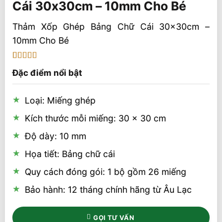
Cái 30x30cm – 10mm Cho Bé
Thảm Xốp Ghép Bảng Chữ Cái 30x30cm –
10mm Cho Bé
5
1
trên 5 dựa
Đặc điểm nổi bật
trên
đánh
giá
Loại: Miếng ghép
Kích thước mỗi miếng: 30 x 30 cm
Độ dày: 10 mm
Họa tiết: Bảng chữ cái
Quy cách đóng gói: 1 bộ gồm 26 miếng
Bảo hành: 12 tháng chính hãng từ Âu Lạc
GỌI TƯ VẤN