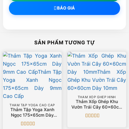
BÁO GIÁ
SẢN PHẨM TƯƠNG TỰ
THẢM XỐP GHÉP HÌNH
Thảm Xốp Ghép Khu
THẢM TẬP YOGA CAO CẤP
Vườn Trái Cây 60x60cm
Thảm Tập Yoga Xanh
Dày 10mm
Ngọc 175x65cm Dày
9mm Cao Cấp
Được xếp
hạng
5
5 sao