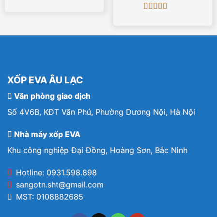
60x60cmx10mm
Được xếp
hạng
5
5 sao
Được xếp
hạng
5
5 sao
XỐP EVA ÂU LẠC
Văn phòng giao dịch
Số 4V6B, KĐT Văn Phú, Phường Dương Nội, Hà Nội
Nhà máy xốp EVA
Khu công nghiệp Đại Đồng, Hoàng Sơn, Bắc Ninh
Hotline: 0931.598.898
sangotn.sht@gmail.com
MST: 0108882685