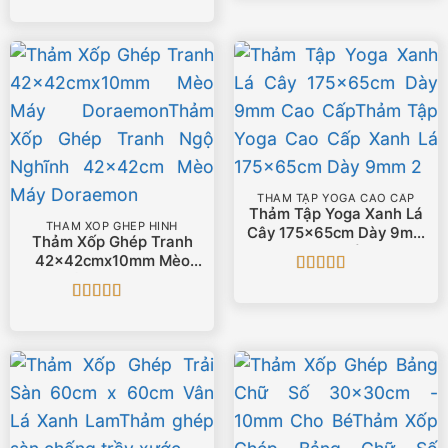
Được xếp
hạng
5
5 sao
THẢM TẬP YOGA CAO CẤP
Thảm Tập Yoga Xanh Lá
THẢM XỐP GHÉP HÌNH
Cây 175x65cm Dày 9mm
Thảm Xốp Ghép Tranh
Cao Cấp
42x42cmx10mm Mèo
Máy Doraemon
Được xếp
hạng
5
5 sao
Được xếp
hạng
5
5 sao