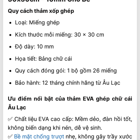
Quy cách thảm xốp ghép
Quy cách thảm xốp ghép
Ưu điểm nổi bật của thảm EVA ghép chữ
cái Âu Lạc
Loại: Miếng ghép
Ứng dụng thực tế
Kích thước mỗi miếng: 30 x 30 cm
Phân phối toàn quốc, giá gốc từ nhà máy
Độ dày: 10 mm
Âu Lạc
Họa tiết: Bảng chữ cái
Người Việt Nam dùng hàng Việt Nam – Tự
hào gìn giữ giá trị Việt !
Quy cách đóng gói: 1 bộ gồm 26 miếng
🎯 Liên hệ mua hàng
Bảo hành: 12 tháng chính hãng từ Âu Lạc
Ưu điểm nổi bật của thảm EVA ghép chữ cái
Âu Lạc
✅ Chất liệu EVA cao cấp: Mềm dẻo, đàn hồi tốt,
không biến dạng khi nén, dễ vệ sinh.
✅
Bề mặt chống trượt
nhẹ, không gây trầy xước