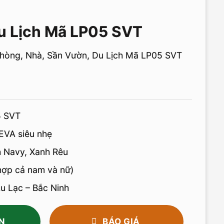
u Lịch Mã LP05 SVT
Phòng, Nhà, Sần Vườn, Du Lịch Mã LP05 SVT
5 SVT
 EVA siêu nhẹ
h Navy, Xanh Rêu
 hợp cả nam và nữ)
u Lạc – Bắc Ninh
N
BÁO GIÁ