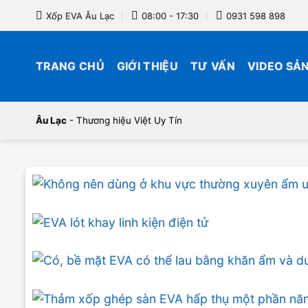
Bỏ
Xốp EVA Âu Lạc
08:00 - 17:30
0931 598 898
qua
nội
dung
TRANG CHỦ
GIỚI THIỆU
TƯ VẤN
VIDEO SẢ
Âu Lạc
- Thương hiệu Việt Uy Tín