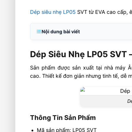
Dép siêu nhẹ LP05
SVT từ EVA cao cấp, êm
Nội dung bài viết
Dép Siêu Nhẹ LP05 SVT – Giải Pháp L
Mọi Không Gian Sống
Dép Siêu Nhẹ LP05 SVT –
Thông Tin Sản Phẩm
Sản phẩm được sản xuất tại nhà máy Âu
Điểm Nổi Bật Của Dép LP05 SVT
cao. Thiết kế đơn giản nhưng tinh tế, dễ 
Ứng Dụng Thực Tế
🏭 Sản xuất và phân phối toàn quốc
Dé
📦 Chính sách dành cho đối tác & đại 
🎯 Liên hệ mua hàng
Thông Tin Sản Phẩm
Mã sản phẩm: LP05 SVT