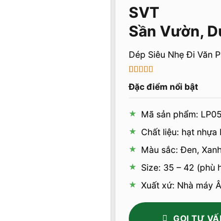
Sần Vườn, D
Dép Siêu Nhẹ Đi Văn 
5
1
trên 5 dựa
Đặc điểm nổi bật
trên
đánh
giá
Mã sản phẩm: LP0
Chất liệu: hạt nhựa
Màu sắc: Đen, Xan
Size: 35 – 42 (phù
Xuất xứ: Nhà máy Â
GỌI TƯ VẤ