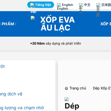
Tiếng Việt
English
中文
日本語
N PHẨM
XỐP 
+20 Năm
xây dựng và phát triển
Trang chủ
Dép Xốp 