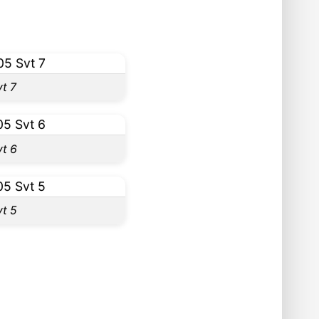
t 7
t 6
t 5