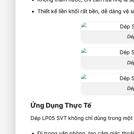
Thiết kế liền khối rất bền, dễ dàng vệ
Dé
Dé
Dé
Ứng Dụng Thực Tế
Dép LP05 SVT không chỉ dùng trong một m
Đi trong văn phòng, tạo cảm giác thoải 