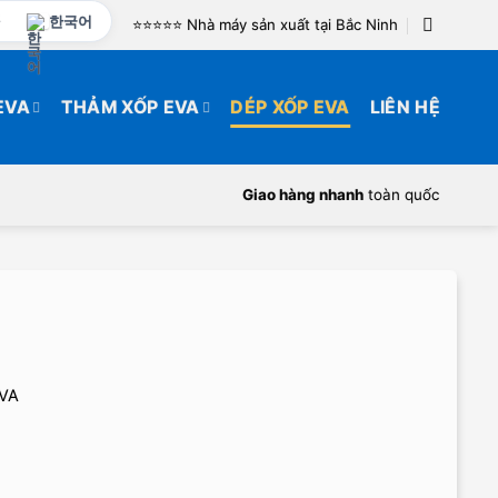
한국어
⭐️⭐️⭐️⭐️⭐️ Nhà máy sản xuất tại Bắc Ninh
EVA
THẢM XỐP EVA
DÉP XỐP EVA
LIÊN HỆ
Giao hàng nhanh
toàn quốc
EVA