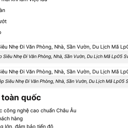
àn
ướt
o
p Siêu Nhẹ Đi Văn Phòng, Nhà, Sần Vườn, Du Lịch Mã Lp05 Sv
p Siêu Nhẹ Đi Văn Phòng, Nhà, Sần Vườn, Du Lịch Mã Lp05 
 toàn quốc
óc công nghệ cao chuẩn Châu Âu
khách hàng
ng lớn, đảm bảo tiến độ